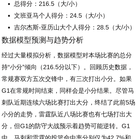
总得分：216.5（大/小）
文班亚马个人得分：24.5（大/小）
吉尔杰斯-亚历山大个人得分：28.5（大/小）
数据模型预测与趋势分析
经过大量模拟分析，数据模型对本场比赛的总分
持“小分”倾向（216.5分以下）。回顾历史数据，
常规赛双方五次交锋中，有三次打出小分。如果
G1在常规时间结束，同样会是小分结果。尽管马
刺队近期连续六场比赛打出大分，终结了此前5场
小分的走势，雷霆队近八场比赛也有七场打出大
分，但G1的防守大战预示着趋势可能逆转。G1
中，马刺和雷霆的投篮命中率分别仅为42.7%和