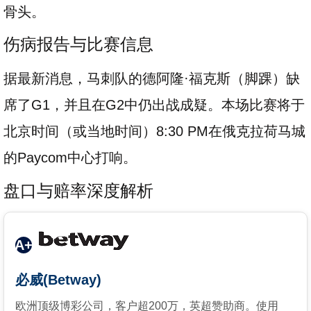
骨头。
伤病报告与比赛信息
据最新消息，马刺队的德阿隆·福克斯（脚踝）缺
席了G1，并且在G2中仍出战成疑。本场比赛将于
北京时间（或当地时间）8:30 PM在俄克拉荷马城
的Paycom中心打响。
盘口与赔率深度解析
A+
必威(Betway)
欧洲顶级博彩公司，客户超200万，英超赞助商。使用