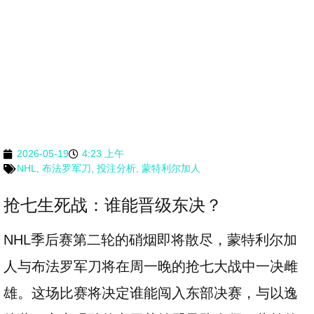
2026-05-19
4:23 上午
NHL
,
布法罗军刀
,
投注分析
,
蒙特利尔加人
抢七生死战：谁能晋级东决？
NHL季后赛第二轮的硝烟即将散尽，蒙特利尔加
人与布法罗军刀将在周一晚的抢七大战中一决雌
雄。这场比赛将决定谁能闯入东部决赛，与以逸