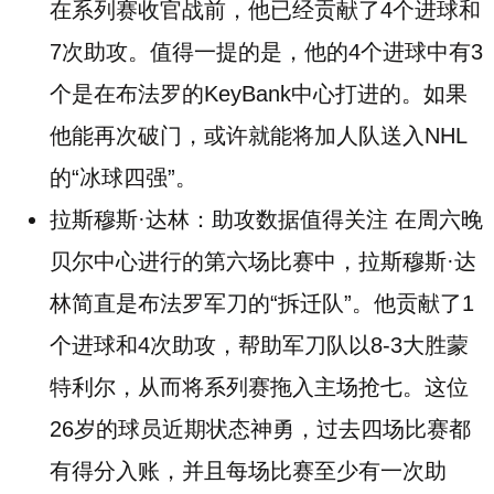
在系列赛收官战前，他已经贡献了4个进球和
7次助攻。值得一提的是，他的4个进球中有3
个是在布法罗的KeyBank中心打进的。如果
他能再次破门，或许就能将加人队送入NHL
的“冰球四强”。
拉斯穆斯·达林：助攻数据值得关注 在周六晚
贝尔中心进行的第六场比赛中，拉斯穆斯·达
林简直是布法罗军刀的“拆迁队”。他贡献了1
个进球和4次助攻，帮助军刀队以8-3大胜蒙
特利尔，从而将系列赛拖入主场抢七。这位
26岁的球员近期状态神勇，过去四场比赛都
有得分入账，并且每场比赛至少有一次助