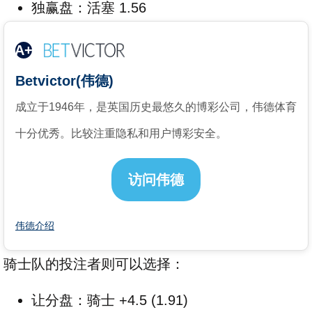
独赢盘：活塞 1.56
A+
Betvictor(伟德)
成立于1946年，是英国历史最悠久的博彩公司，伟德体育
十分优秀。比较注重隐私和用户博彩安全。
访问伟德
伟德介绍
骑士队的投注者则可以选择：
让分盘：骑士 +4.5 (1.91)