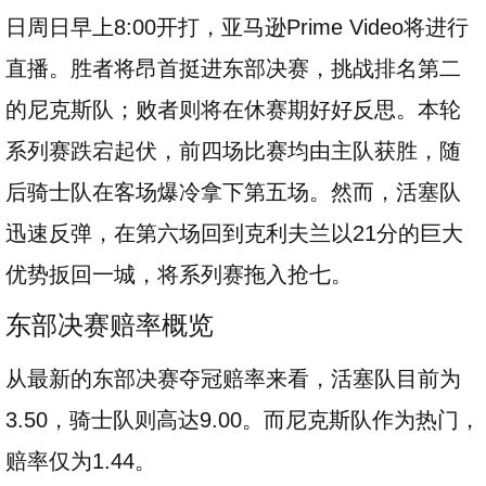
日周日早上8:00开打，亚马逊Prime Video将进行
直播。胜者将昂首挺进东部决赛，挑战排名第二
的尼克斯队；败者则将在休赛期好好反思。本轮
系列赛跌宕起伏，前四场比赛均由主队获胜，随
后骑士队在客场爆冷拿下第五场。然而，活塞队
迅速反弹，在第六场回到克利夫兰以21分的巨大
优势扳回一城，将系列赛拖入抢七。
东部决赛赔率概览
从最新的东部决赛夺冠赔率来看，活塞队目前为
3.50，骑士队则高达9.00。而尼克斯队作为热门，
赔率仅为1.44。