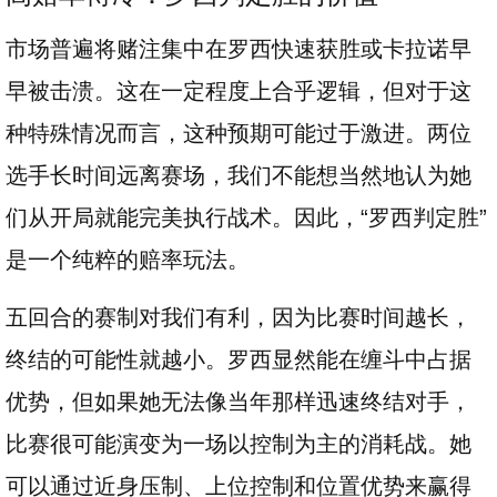
市场普遍将赌注集中在罗西快速获胜或卡拉诺早
早被击溃。这在一定程度上合乎逻辑，但对于这
种特殊情况而言，这种预期可能过于激进。两位
选手长时间远离赛场，我们不能想当然地认为她
们从开局就能完美执行战术。因此，“罗西判定胜”
是一个纯粹的赔率玩法。
五回合的赛制对我们有利，因为比赛时间越长，
终结的可能性就越小。罗西显然能在缠斗中占据
优势，但如果她无法像当年那样迅速终结对手，
比赛很可能演变为一场以控制为主的消耗战。她
可以通过近身压制、上位控制和位置优势来赢得