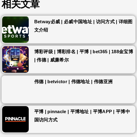
相关文章
Betway必威 | 必威中国地址 | 访问方式 | 详细图
文介绍
博彩评级 | 博彩排名 | 平博 | bet365 | 188金宝博
| 伟德 | 威廉希尔
伟德 | betvictor | 伟德地址 | 伟德亚洲
平博 | pinnacle | 平博地址 | 平博APP | 平博中
国访问方式