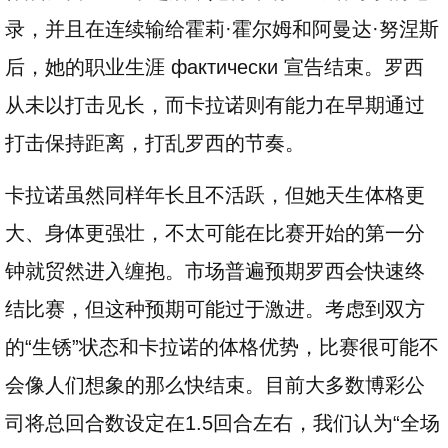
录，并且在连续输给霍莉·霍尔姆和阿曼达·努涅斯
后，她的职业生涯 фактически 宣告结束。罗西
从未以打击见长，而卡拉诺则有能力在早期通过
打击保持距离，打乱罗西的节奏。
卡拉诺虽然同样年长且不活跃，但她天生体格更
大、身体更强壮，不太可能在比赛开始的第一分
钟就贸然进入缠抱。市场普遍预期罗西会快速终
结比赛，但这种预期可能过于激进。考虑到双方
的“生锈”状态和卡拉诺的体格优势，比赛很可能不
会像人们想象的那么快结束。目前大多数博彩公
司将总回合数设定在1.5回合左右，我们认为“全场