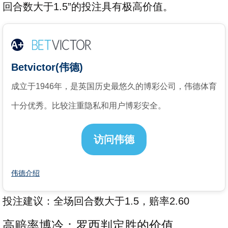
回合数大于1.5”的投注具有极高价值。
A+
Betvictor(伟德)
成立于1946年，是英国历史最悠久的博彩公司，伟德体育
十分优秀。比较注重隐私和用户博彩安全。
访问伟德
伟德介绍
投注建议：全场回合数大于1.5，赔率2.60
高赔率博冷：罗西判定胜的价值