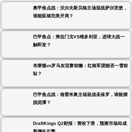
奥甲焦点战：沃尔夫斯贝格主场迎战萨尔茨堡，
谁能延续完美开局？
巴甲焦点：弗拉门戈VS维多利亚，进球大战一
触即发？
布莱顿vs罗马友谊赛前瞻：红狼军团能否一雪前
耻？
巴甲焦点战：格雷米奥主场迎战圣保罗，谁能摆
脱泥潭？
DraftKings Q2财报：营收下滑，预测市场却成
新增长引擎