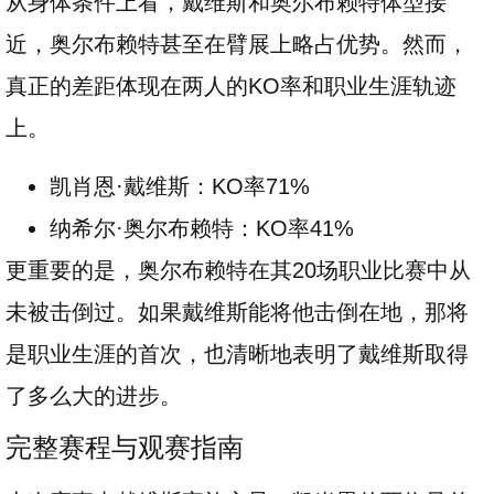
从身体条件上看，戴维斯和奥尔布赖特体型接
近，奥尔布赖特甚至在臂展上略占优势。然而，
真正的差距体现在两人的KO率和职业生涯轨迹
上。
凯肖恩·戴维斯：KO率71%
纳希尔·奥尔布赖特：KO率41%
更重要的是，奥尔布赖特在其20场职业比赛中从
未被击倒过。如果戴维斯能将他击倒在地，那将
是职业生涯的首次，也清晰地表明了戴维斯取得
了多么大的进步。
完整赛程与观赛指南