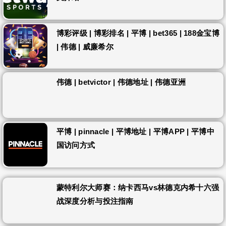
博彩评级 | 博彩排名 | 平博 | bet365 | 188金宝博
| 伟德 | 威廉希尔
伟德 | betvictor | 伟德地址 | 伟德亚洲
平博 | pinnacle | 平博地址 | 平博APP | 平博中
国访问方式
蒙特利尔大师赛：纳卡西马vs林德克内希十六强
战深度分析与投注指南