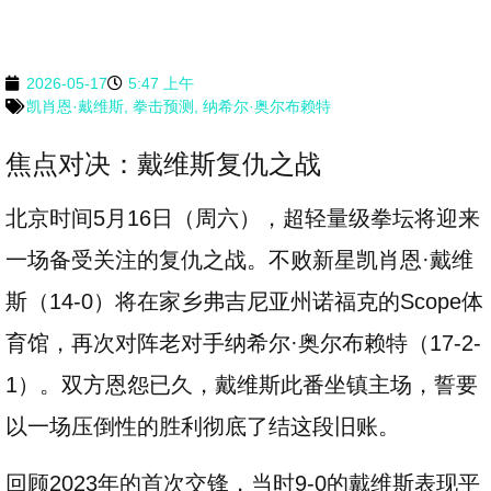
2026-05-17
5:47 上午
凯肖恩·戴维斯
,
拳击预测
,
纳希尔·奥尔布赖特
焦点对决：戴维斯复仇之战
北京时间5月16日（周六），超轻量级拳坛将迎来
一场备受关注的复仇之战。不败新星凯肖恩·戴维
斯（14-0）将在家乡弗吉尼亚州诺福克的Scope体
育馆，再次对阵老对手纳希尔·奥尔布赖特（17-2-
1）。双方恩怨已久，戴维斯此番坐镇主场，誓要
以一场压倒性的胜利彻底了结这段旧账。
回顾2023年的首次交锋，当时9-0的戴维斯表现平