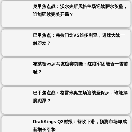
奥甲焦点战：沃尔夫斯贝格主场迎战萨尔茨堡，
谁能延续完美开局？
巴甲焦点：弗拉门戈VS维多利亚，进球大战一
触即发？
布莱顿vs罗马友谊赛前瞻：红狼军团能否一雪前
耻？
巴甲焦点战：格雷米奥主场迎战圣保罗，谁能摆
脱泥潭？
DraftKings Q2财报：营收下滑，预测市场却成
新增长引擎