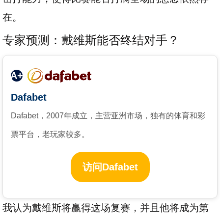
在。
专家预测：戴维斯能否终结对手？
A+
Dafabet
Dafabet，2007年成立，主营亚洲市场，独有的体育和彩
票平台，老玩家较多。
访问Dafabet
我认为戴维斯将赢得这场复赛，并且他将成为第