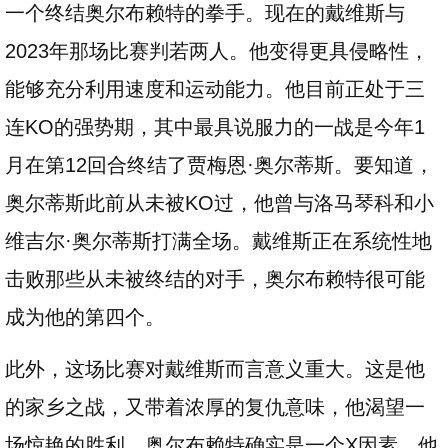
一个终结奥尔布赖特的拳手。现在的戴维斯与
2023年那场比赛判若两人。他变得更具侵略性，
能够充分利用速度和运动能力。他目前正处于三
连KO的强势期，其中最具说服力的一战是今年1
月在第12回合终结了贾梅恩·奥尔蒂斯。要知道，
奥尔蒂斯此前从未被KO过，他曾与洛马琴科和小
维吉尔·奥尔蒂斯打满全场。戴维斯正在系统性地
击败那些从未被终结的对手，奥尔布赖特很可能
成为他的第四个。
此外，这场比赛对戴维斯而言意义重大。这是他
的家乡之战，又带着浓厚的复仇意味，他渴望一
场惊艳的胜利。奥尔布赖特确实是一个X因素，他