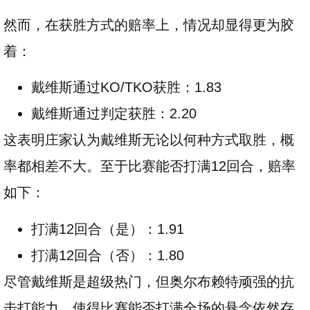
然而，在获胜方式的赔率上，情况却显得更为胶
着：
戴维斯通过KO/TKO获胜：1.83
戴维斯通过判定获胜：2.20
这表明庄家认为戴维斯无论以何种方式取胜，概
率都相差不大。至于比赛能否打满12回合，赔率
如下：
打满12回合（是）：1.91
打满12回合（否）：1.80
尽管戴维斯是超级热门，但奥尔布赖特顽强的抗
击打能力，使得比赛能否打满全场的悬念依然存