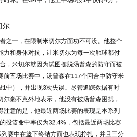
切尔
守者之一，在限制米切尔方面功不可没。他整个
能力和身体对抗，让米切尔为每一次触球都付
回合，米切尔就因为试图摆脱汤普森的防守而被
赛前五场比赛中，汤普森在117个回合中防守米
1投1中），并出现3次失误。尽管追踪数据有时
切尔毫不意外地表示，他没有被汤普森困扰，
得注意的是，他最近两场比赛的表现是本系列
的投篮命中率仅为32.4%，包括最近两场比赛
系列赛中在篮下终结方面也表现挣扎，并且三分