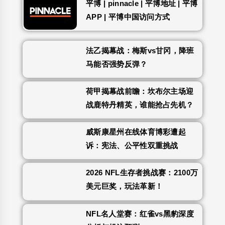
平博 | pinnacle | 平博地址 | 平博
APP | 平博中国访问方式
法乙揭幕战：梅斯vs甘冈，降班
马能否强势反弹？
荷甲揭幕战前瞻：坎布尔主场迎
战鹿特丹精英，谁能抢占先机？
威斯康星州在线体育博彩遭起
诉：宪法、公平性双重挑战
2026 NFL生存者挑战赛：2100万
美元巨奖，玩法革新！
NFL名人堂赛：红雀vs黑豹深度