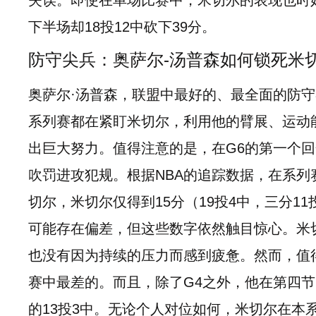
下半场却18投12中砍下39分。
防守尖兵：奥萨尔-汤普森如何锁死米
奥萨尔·汤普森，联盟中最好的、最全面的防
系列赛都在紧盯米切尔，利用他的臂展、运动
出巨大努力。值得注意的是，在G6的第一个
吹罚进攻犯规。根据NBA的追踪数据，在系列
切尔，米切尔仅得到15分（19投4中，三分1
可能存在偏差，但这些数字依然触目惊心。米
也没有因为持续的压力而感到疲惫。然而，值
赛中最差的。而且，除了G4之外，他在第四节
的13投3中。无论个人对位如何，米切尔在本