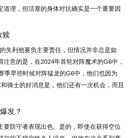
定道理，但活塞的身体对抗确实是一个重要因
救赎
五的失利他要负主要责任，但情况并非总是如
注意的是，在2024年首轮对阵魔术的G6中，
赛季早些时候对阵猛龙的G6中，他们也因为
尔和骑士的好消息是，他们还有一次机会，而且
爆发？
主要防守者表现出色。是的，即使在获得空位