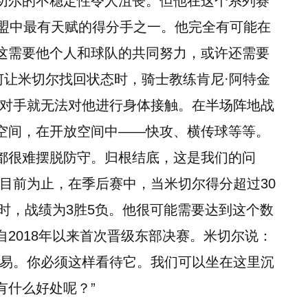
切尔的不稳定性令人沮丧。但他在这个系列赛
联盟中最有天赋的得分手之一。他完全有可能在
这需要他个人和球队的共同努力，或许还需要
何让米切尔找回状态时，骑士教练肯尼·阿特金
样对手就无法对他进行身体接触。在半场阵地战
空间，在开放空间中——快攻、横传球等等。
都很难摆脱防守。归根结底，这是我们的问
目前为止，在季后赛中，当米切尔得分超过30
分时，战绩为3胜5负。他很可能需要达到这个数
2018年以来首次晋级东部决赛。米切尔说：
不易。你必须这样看待它。我们可以坐在这里沉
有什么好处呢？”