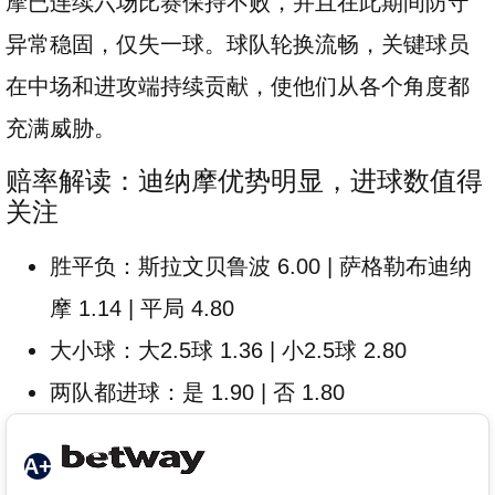
摩已连续六场比赛保持不败，并且在此期间防守
异常稳固，仅失一球。球队轮换流畅，关键球员
在中场和进攻端持续贡献，使他们从各个角度都
充满威胁。
赔率解读：迪纳摩优势明显，进球数值得
关注
胜平负：斯拉文贝鲁波 6.00 | 萨格勒布迪纳
摩 1.14 | 平局 4.80
大小球：大2.5球 1.36 | 小2.5球 2.80
两队都进球：是 1.90 | 否 1.80
A+