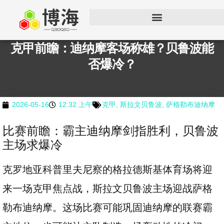
克甲前瞻：迪纳摩客场称雄？贝鲁波能
否爆冷？
2026-05-16
12:32 上午
克甲
,
斯拉文贝鲁波
,
萨格勒布迪纳摩
比赛前瞻：霸主迪纳摩剑指胜利，贝鲁波
主场求爆冷
克罗地亚科普里夫尼察的格拉德斯基体育场将迎
来一场克甲焦点战，斯拉文贝鲁波主场迎战萨格
勒布迪纳摩。这场比赛可能巩固迪纳摩的联赛霸