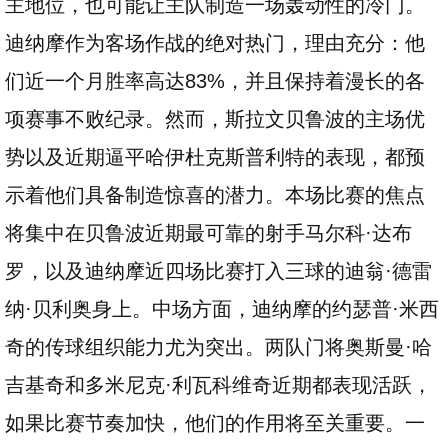
主地位，也可能让主队制造一场轰动性的冷门。
迪纳摩作为客场作战的绝对热门，理由充分：他
们近一个月胜率高达83%，并且保持着漫长的各
项赛事不败纪录。然而，斯拉文贝鲁波的主场优
势以及近期逼平哈伊杜克斯普利特的表现，都预
示着他们具备制造惊喜的潜力。本场比赛的焦点
将集中在贝鲁波近期最可靠的射手马尔科·达布
罗，以及迪纳摩近四场比赛打入三球的迪翁·德雷
纳·贝利奥身上。中场方面，迪纳摩的约瑟普·米西
奇的传球组织能力尤为突出。两队门将奥斯曼·哈
吉基奇和多米尼克·利瓦科维奇近期都表现活跃，
如果比赛节奏加快，他们的作用将至关重要。一