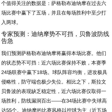
个值得关注的数据是：萨格勒布迪纳摩在过去六
场比赛中赢下了五场，并且在每场胜利中至少打
入两球。
专家预测：迪纳摩势不可挡，贝鲁波防线
告急
我们预测萨格勒布迪纳摩将赢得本场比赛。他们
的状态势不可挡：近六场比赛保持不败，本赛季
24场联赛中赢下18场。球队阵容均衡，进攻极具
侵略性，防守端也极少失位。相比之下，斯拉文
贝鲁波的表现缺乏稳定性，近六场比赛仅取得一
场胜利，防线漏洞百出——在34场比赛中失球高
达55个。迪纳摩的比赛风格以控球为主（近五场