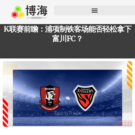
K联赛前瞻：浦项制铁客场能否轻松拿下
富川FC？