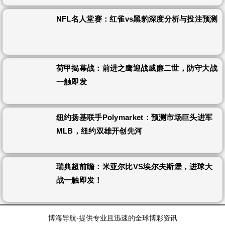
NFL名人堂赛：红雀vs黑豹深度分析与投注预测
荷甲揭幕战：前进之鹰迎战威廉二世，防守大战
一触即发
纽约扬基联手Polymarket：预测市场巨头进军
MLB，纽约双雄开创先河
瑞典超前瞻：米亚尔比VS埃尔夫斯堡，进球大
战一触即发！
博海导航-提供专业且迅速的全球博彩资讯