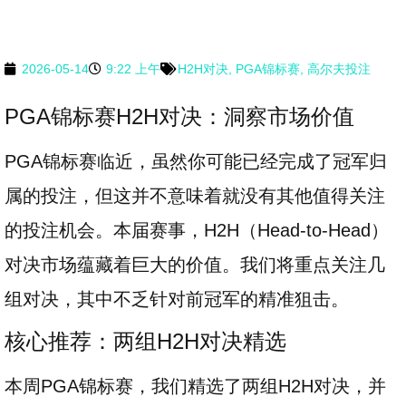
2026-05-14
9:22 上午
H2H对决
,
PGA锦标赛
,
高尔夫投注
PGA锦标赛H2H对决：洞察市场价值
PGA锦标赛临近，虽然你可能已经完成了冠军归
属的投注，但这并不意味着就没有其他值得关注
的投注机会。本届赛事，H2H（Head-to-Head）
对决市场蕴藏着巨大的价值。我们将重点关注几
组对决，其中不乏针对前冠军的精准狙击。
核心推荐：两组H2H对决精选
本周PGA锦标赛，我们精选了两组H2H对决，并