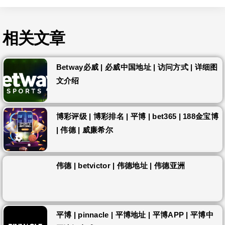
相关文章
Betway必威 | 必威中国地址 | 访问方式 | 详细图
文介绍
博彩评级 | 博彩排名 | 平博 | bet365 | 188金宝博
| 伟德 | 威廉希尔
伟德 | betvictor | 伟德地址 | 伟德亚洲
平博 | pinnacle | 平博地址 | 平博APP | 平博中