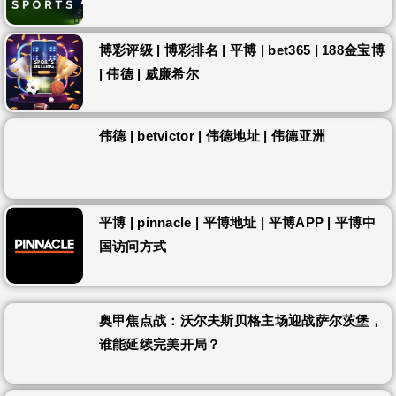
博彩评级 | 博彩排名 | 平博 | bet365 | 188金宝博
| 伟德 | 威廉希尔
伟德 | betvictor | 伟德地址 | 伟德亚洲
平博 | pinnacle | 平博地址 | 平博APP | 平博中
国访问方式
奥甲焦点战：沃尔夫斯贝格主场迎战萨尔茨堡，
谁能延续完美开局？