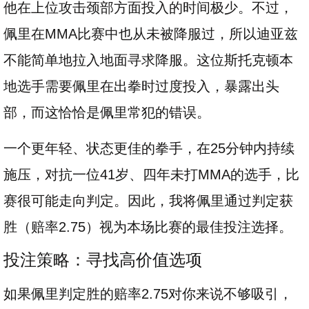
他在上位攻击颈部方面投入的时间极少。不过，
佩里在MMA比赛中也从未被降服过，所以迪亚兹
不能简单地拉入地面寻求降服。这位斯托克顿本
地选手需要佩里在出拳时过度投入，暴露出头
部，而这恰恰是佩里常犯的错误。
一个更年轻、状态更佳的拳手，在25分钟内持续
施压，对抗一位41岁、四年未打MMA的选手，比
赛很可能走向判定。因此，我将佩里通过判定获
胜（赔率2.75）视为本场比赛的最佳投注选择。
投注策略：寻找高价值选项
如果佩里判定胜的赔率2.75对你来说不够吸引，