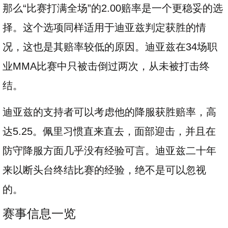
那么“比赛打满全场”的2.00赔率是一个更稳妥的选
择。这个选项同样适用于迪亚兹判定获胜的情
况，这也是其赔率较低的原因。迪亚兹在34场职
业MMA比赛中只被击倒过两次，从未被打击终
结。
迪亚兹的支持者可以考虑他的降服获胜赔率，高
达5.25。佩里习惯直来直去，面部迎击，并且在
防守降服方面几乎没有经验可言。迪亚兹二十年
来以断头台终结比赛的经验，绝不是可以忽视
的。
赛事信息一览