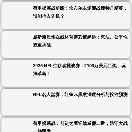
荷甲揭幕战前瞻：坎布尔主场迎战鹿特丹精英，
谁能抢占先机？
威斯康星州在线体育博彩遭起诉：宪法、公平性
双重挑战
2026 NFL生存者挑战赛：2100万美元巨奖，玩
法革新！
NFL名人堂赛：红雀vs黑豹深度分析与投注预测
荷甲揭幕战：前进之鹰迎战威廉二世，防守大战
一触即发