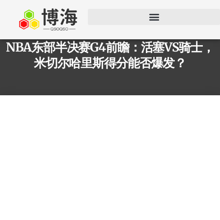
NBA东部半决赛G4前瞻：活塞VS骑士，
米切尔哈里斯得分能否爆发？