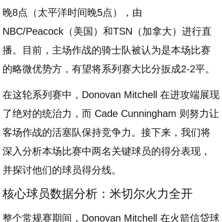
晚8点（太平洋时间晚5点），由
NBC/Peacock（美国）和TSN（加拿大）进行直
播。目前，主场作战的骑士队被认为是本场比赛
的略微优势方，有望将系列赛大比分扳成2-2平。
在这轮系列赛中，Donovan Mitchell 在进攻端展现
了绝对的统治力，而 Cade Cunningham 则努力让
客场作战的活塞队保持竞争力。接下来，我们将
深入分析本场比赛中两名关键球员的得分表现，
并探讨他们的球员得分线。
核心球员数据分析：米切尔火力全开
整个常规赛期间，Donovan Mitchell 在火箭信贷球