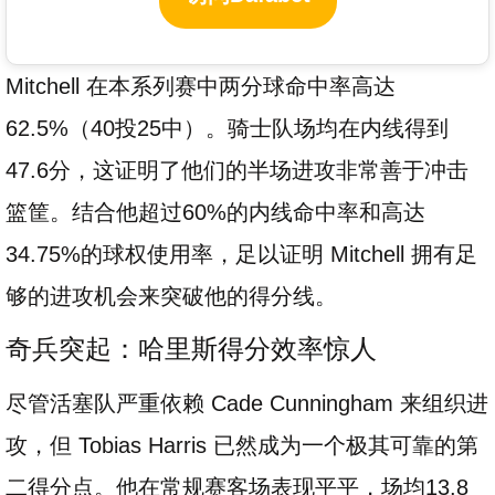
Mitchell 在本系列赛中两分球命中率高达
62.5%（40投25中）。骑士队场均在内线得到
47.6分，这证明了他们的半场进攻非常善于冲击
篮筐。结合他超过60%的内线命中率和高达
34.75%的球权使用率，足以证明 Mitchell 拥有足
够的进攻机会来突破他的得分线。
奇兵突起：哈里斯得分效率惊人
尽管活塞队严重依赖 Cade Cunningham 来组织进
攻，但 Tobias Harris 已然成为一个极其可靠的第
二得分点。他在常规赛客场表现平平，场均13.8