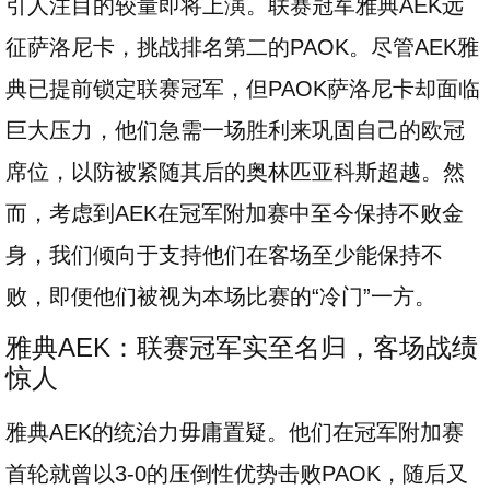
引人注目的较量即将上演。联赛冠军雅典AEK远
征萨洛尼卡，挑战排名第二的PAOK。尽管AEK雅
典已提前锁定联赛冠军，但PAOK萨洛尼卡却面临
巨大压力，他们急需一场胜利来巩固自己的欧冠
席位，以防被紧随其后的奥林匹亚科斯超越。然
而，考虑到AEK在冠军附加赛中至今保持不败金
身，我们倾向于支持他们在客场至少能保持不
败，即便他们被视为本场比赛的“冷门”一方。
雅典AEK：联赛冠军实至名归，客场战绩
惊人
雅典AEK的统治力毋庸置疑。他们在冠军附加赛
首轮就曾以3-0的压倒性优势击败PAOK，随后又