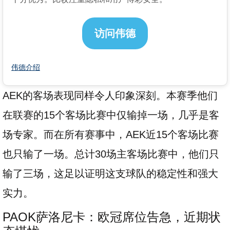
访问伟德
伟德介绍
AEK的客场表现同样令人印象深刻。本赛季他们
在联赛的15个客场比赛中仅输掉一场，几乎是客
场专家。而在所有赛事中，AEK近15个客场比赛
也只输了一场。总计30场主客场比赛中，他们只
输了三场，这足以证明这支球队的稳定性和强大
实力。
PAOK萨洛尼卡：欧冠席位告急，近期状