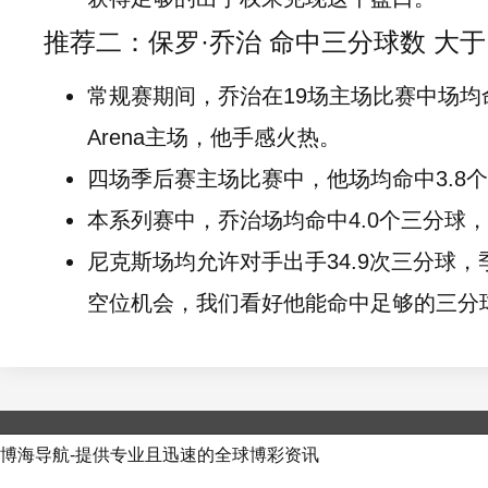
推荐二：保罗·乔治 命中三分球数 大于 2.5
常规赛期间，乔治在19场主场比赛中场均命中2.
Arena主场，他手感火热。
四场季后赛主场比赛中，他场均命中3.8个
本系列赛中，乔治场均命中4.0个三分球，
尼克斯场均允许对手出手34.9次三分球，
空位机会，我们看好他能命中足够的三分
博海导航-提供专业且迅速的全球博彩资讯