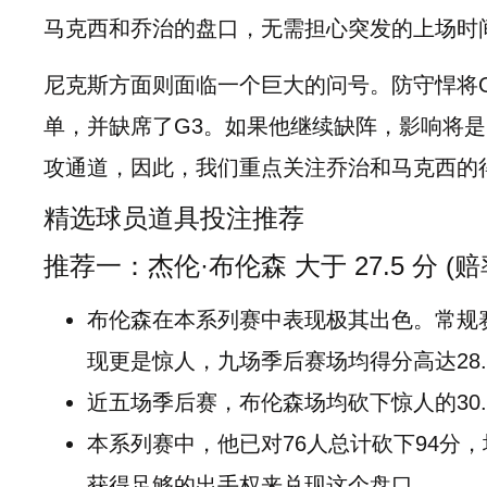
马克西和乔治的盘口，无需担心突发的上场时
尼克斯方面则面临一个巨大的问号。防守悍将
单，并缺席了G3。如果他继续缺阵，影响将
攻通道，因此，我们重点关注乔治和马克西的
精选球员道具投注推荐
推荐一：杰伦·布伦森 大于 27.5 分 (赔率
布伦森在本系列赛中表现极其出色。常规赛
现更是惊人，九场季后赛场均得分高达28.
近五场季后赛，布伦森场均砍下惊人的30.
本系列赛中，他已对76人总计砍下94分，场
获得足够的出手权来兑现这个盘口。