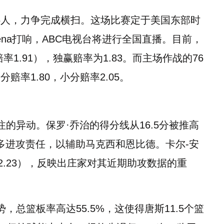
6人，力争完成横扫。这场比赛定于美国东部时
ile Arena打响，ABC电视台将进行全国直播。目前，
1.91），独赢赔率为1.83。而主场作战的76
分赔率1.80，小分赔率2.05。
的异动。保罗·乔治的得分线从16.5分被推高
更多进攻责任，以辅助马克西和恩比德。卡尔-安
率2.23），反映出庄家对其近期助攻数据的重
总篮板率高达55.5%，这使得唐斯11.5个篮