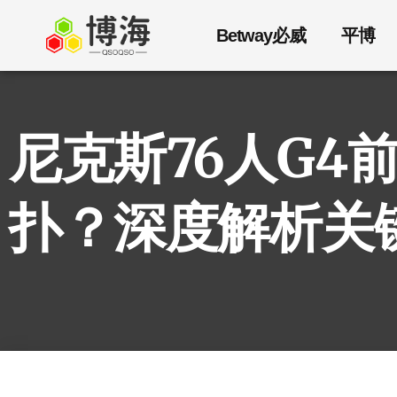
Betway必威
平博
尼克斯76人G4
扑？深度解析关