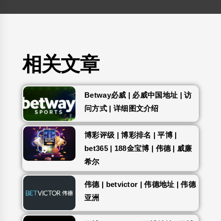
相关文章
Betway必威 | 必威中国地址 | 访
问方式 | 详细图文介绍
博彩评级 | 博彩排名 | 平博 |
bet365 | 188金宝博 | 伟德 | 威廉
希尔
伟德 | betvictor | 伟德地址 | 伟德
亚洲