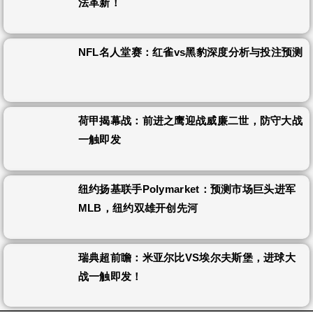
法革新！
NFL名人堂赛：红雀vs黑豹深度分析与投注预测
荷甲揭幕战：前进之鹰迎战威廉二世，防守大战
一触即发
纽约扬基联手Polymarket：预测市场巨头进军
MLB，纽约双雄开创先河
瑞典超前瞻：米亚尔比VS埃尔夫斯堡，进球大
战一触即发！