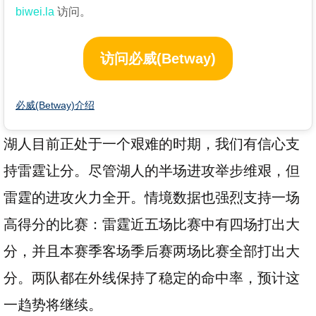
biwei.la
访问。
访问必威(Betway)
必威(Betway)介绍
湖人目前正处于一个艰难的时期，我们有信心支
持雷霆让分。尽管湖人的半场进攻举步维艰，但
雷霆的进攻火力全开。情境数据也强烈支持一场
高得分的比赛：雷霆近五场比赛中有四场打出大
分，并且本赛季客场季后赛两场比赛全部打出大
分。两队都在外线保持了稳定的命中率，预计这
一趋势将继续。