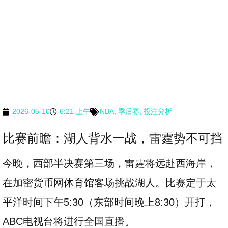
2026-05-10
6:21 上午
NBA
,
季后赛
,
投注分析
比赛前瞻：湖人背水一战，雷霆势不可挡
今晚，西部半决赛第三场，雷霆将远赴西海岸，
在加密货币网体育馆客场挑战湖人。比赛定于太
平洋时间下午5:30（东部时间晚上8:30）开打，
ABC电视台将进行全国直播。