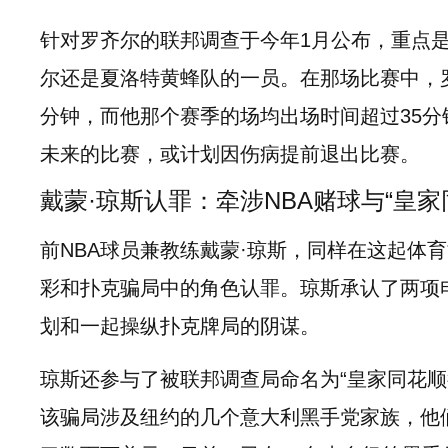
针对罗齐尔的联邦调查于今年1月公布，重点是一
尔还是夏洛特黄蜂队的一员。在那场比赛中，
分钟，而他那个赛季的场均出场时间超过35
未来的比赛，或计划因伤病提前退出比赛。
戴蒙·琼斯认罪：牵涉NBA赌球与“皇家
前NBA球员兼教练戴蒙·琼斯，同样在这起体
彩和扑克骗局中的角色认罪。琼斯承认了两项
划和一起操纵扑克牌局的阴谋。
琼斯还参与了被联邦调查局命名为“皇家同花顺行动”（O
该骗局涉及纽约的几个意大利黑手党家族，他