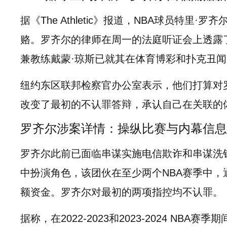
据《The Athletic》报道，NBA球员特
赂。罗齐尔的律师在周一的法庭听证会上透露
兼教练戴蒙·琼斯已就其在体育博彩和扑克丑
纽约东区联邦检察官办公室表示，他们打算对
改变了最初的不认罪答辩，承认自己在关联的
罗齐尔涉案详情：操纵比赛与内幕信息
罗齐尔此前已面临串谋实施电信欺诈和串谋洗
中扮演角色，该团伙在至少两个NBA赛季中
额资金。罗齐尔对最初的两项指控均不认罪。
据称，在2022-2023和2023-2024 NB