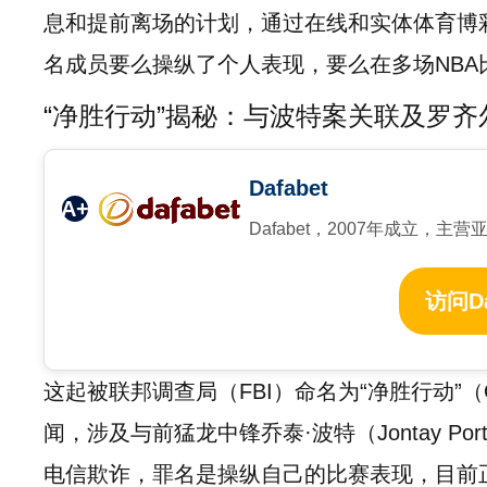
息和提前离场的计划，通过在线和实体体育博
名成员要么操纵了个人表现，要么在多场NBA
“净胜行动”揭秘：与波特案关联及罗齐
Dafabet
A+
Dafabet，2007年成立
访问Da
这起被联邦调查局（FBI）命名为“净胜行动”（Opera
闻，涉及与前猛龙中锋乔泰·波特（Jontay P
电信欺诈，罪名是操纵自己的比赛表现，目前