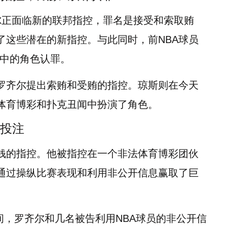
里·罗齐尔正面临新的联邦指控，罪名是接受和索取贿
了这些潜在的新指控。与此同时，前NBA球员
闻中的角色认罪。
罗齐尔提出索贿和受贿的指控。琼斯则在今天
体育博彩和扑克丑闻中扮演了角色。
投注
钱的指控。他被指控在一个非法体育博彩团伙
，通过操纵比赛表现和利用非公开信息赢取了巨
A赛季期间，罗齐尔和几名被告利用NBA球员的非公开信