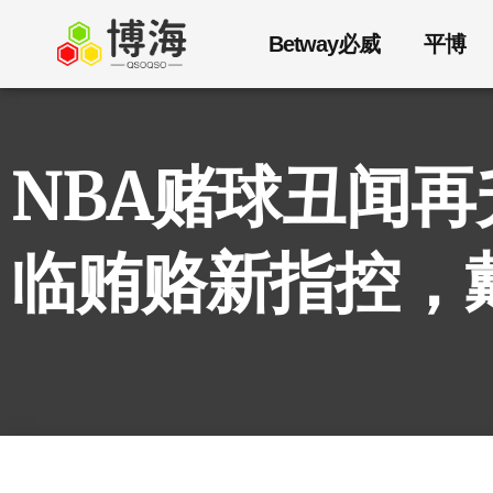
Betway必威
平博
NBA赌球丑闻
临贿赂新指控，