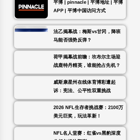
平博 | pinnacle | 平博地址 | 平博
APP | 平博中国访问方式
法乙揭幕战：梅斯vs甘冈，降班
马能否强势反弹？
荷甲揭幕战前瞻：坎布尔主场迎
战鹿特丹精英，谁能抢占先机？
威斯康星州在线体育博彩遭起
诉：宪法、公平性双重挑战
2026 NFL生存者挑战赛：2100万
美元巨奖，玩法革新！
NFL名人堂赛：红雀vs黑豹深度