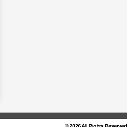
© 2026 All Rights Reserved