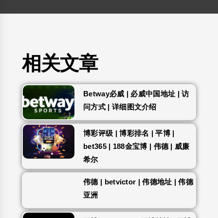
相关文章
Betway必威 | 必威中国地址 | 访
问方式 | 详细图文介绍
博彩评级 | 博彩排名 | 平博 |
bet365 | 188金宝博 | 伟德 | 威廉
希尔
伟德 | betvictor | 伟德地址 | 伟德
亚洲