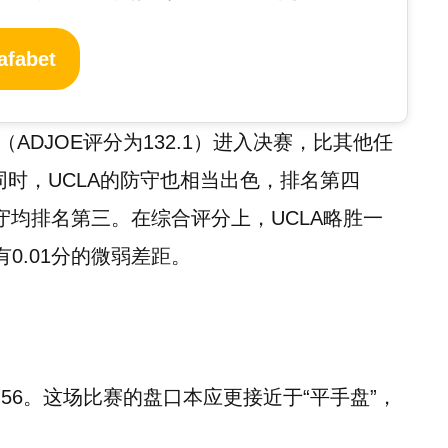
fabet
攻效率（ADJOE评分为132.1）进入决赛，比其他任
。同时，UCLA的防守也相当出色，排名第四
守均排名第三。在综合评分上，UCLA略胜一
0.01分的微弱差距。
.56。这场比赛的盘口本应更接近于“平手盘”，