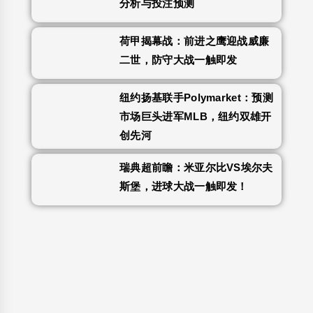
分析与投注预测
荷甲揭幕战：前进之鹰迎战威廉
二世，防守大战一触即发
纽约扬基联手Polymarket：预测
市场巨头进军MLB，纽约双雄开
创先河
瑞典超前瞻：米亚尔比VS埃尔夫
斯堡，进球大战一触即发！