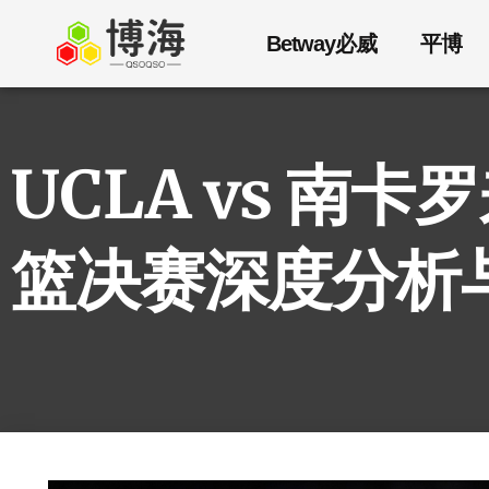
Betway必威
平博
UCLA vs 南
篮决赛深度分析