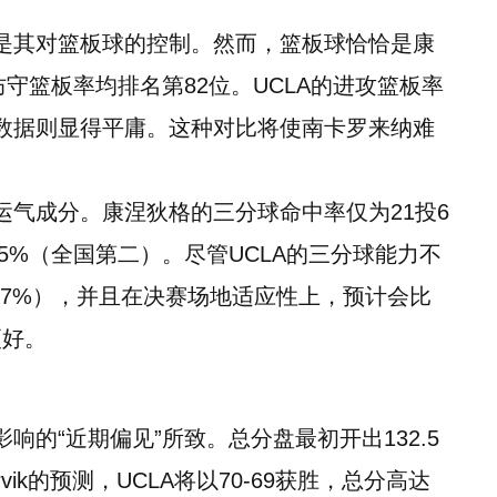
是其对篮板球的控制。然而，篮板球恰恰是康
守篮板率均排名第82位。UCLA的进攻篮板率
数据则显得平庸。这种对比将使南卡罗来纳难
气成分。康涅狄格的三分球命中率仅为21投6
.5%（全国第二）。尽管UCLA的三分球能力不
.7%），并且在决赛场地适应性上，预计会比
更好。
的“近期偏见”所致。总分盘最初开出132.5
vik的预测，UCLA将以70-69获胜，总分高达