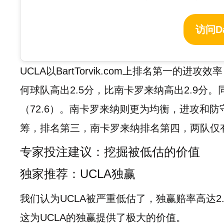
访问Da
UCLA以BartTorvik.com上排名第一的进
何球队高出2.5分，比南卡罗来纳高出2.9分
（72.6）。南卡罗来纳则更为均衡，进攻和防
筹，排名第三，南卡罗来纳排名第四，两队仅有
专家投注建议：挖掘被低估的价值
独家推荐：UCLA独赢
我们认为UCLA被严重低估了，独赢赔率高达2
这为UCLA的独赢提供了极大的价值。