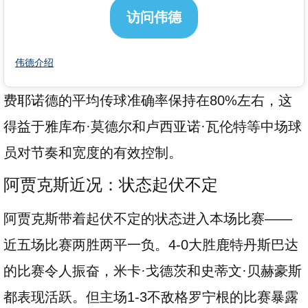
访问伟德
伟德介绍
费耶诺德的平均传球准确率保持在80%左右，这
得益于雅库布·莫德尔和卢西亚诺·瓦伦特等中场球
员对节奏和宽度的有效控制。
阿贾克斯近况：状态起伏不定
阿贾克斯带着起伏不定的状态进入本场比赛——
近五场比赛两胜两平一负。4-0大胜鹿特丹斯巴达
的比赛令人振奋，米卡·戈德茨和史蒂文·贝赫豪斯
都表现活跃。但主场1-3不敌格罗宁根的比赛暴露