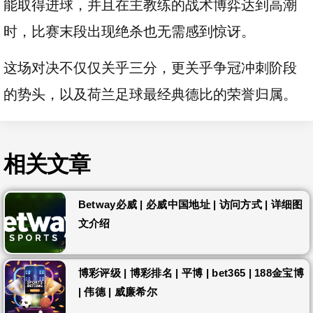
能取得进球，并且在主教练的战术博弈达到高潮
时，比赛末段出现绝杀也无需感到惊讶。
这场对决不仅仅关乎三分，更关乎争冠冲刺阶段
的势头，以及荷兰足球最经典德比的荣誉归属。
相关文章
Betway必威 | 必威中国地址 | 访问方式 | 详细图
文介绍
博彩评级 | 博彩排名 | 平博 | bet365 | 188金宝博
| 伟德 | 威廉希尔