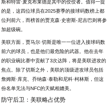
斯和特雷·麦克布莱德是其中的佼佼者。值得一提
的是，这四位球员在2025赛季的接球码数榜上都
位列前六，而榜首的贾克森·史密斯-尼吉巴则将参
加超级碗。
美联方面，贾马尔·切斯是唯一一位进入接球码数
前六的球员，也是他们最危险的武器。他在去年
的职业碗比赛中贡献了3次达阵，将是美联进攻的
焦点。除了切斯之外，美联的顶级进攻球员包括
詹姆斯·库克、乔纳森·泰勒和尼科·柯林斯，但这
份名单无法与NFC的天赋相媲美。
防守后卫：美联略占优势