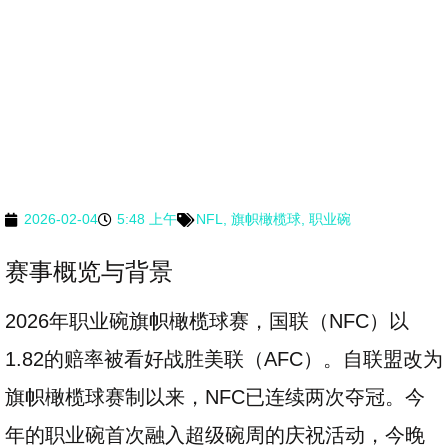
2026-02-04
5:48 上午
NFL
,
旗帜橄榄球
,
职业碗
赛事概览与背景
2026年职业碗旗帜橄榄球赛，国联（NFC）以
1.82的赔率被看好战胜美联（AFC）。自联盟改为
旗帜橄榄球赛制以来，NFC已连续两次夺冠。今
年的职业碗首次融入超级碗周的庆祝活动，今晚