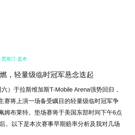
,
贾斯汀·盖奇
火再燃，轻量级临时冠军悬念迭起
于拉斯维加斯T-Mobile Arena强势回归，
头条主赛将上演一场备受瞩目的轻量级临时冠军争
迪·佩姆布莱特。垫场赛将于美国东部时间下午6点
其后。以下是本次赛事早期赔率分析及我对几场