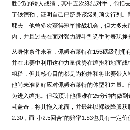
胜0负的骄人战绩，其中五次终结对手，包括去
了钱德勒，证明自己已跻身该级别顶尖行列。盖
耶夫。他曾多次获得冠军挑战机会，但大多未
内，并且过去在面对强力缠斗型选手时表现挣
从身体条件来看，佩姆布莱特在155磅级别拥
并在比赛中利用这种力量优势在缠抱和地面战
粗糙，但其核心目的都是为抱摔和将比赛带入
他尚未准备好应对佩姆布莱特的体型和力量。
免进入缠抱。但我预计他很难在25分钟内做
耗盖奇，将其拖入地面，并最终以裸绞降服获
2.30，而“小2.5回合”的赔率1.83也具有一定