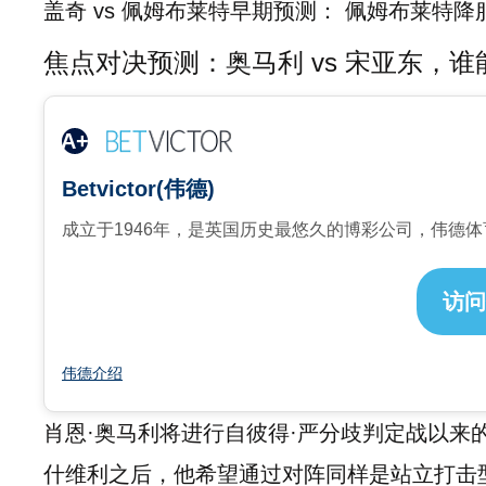
盖奇 vs 佩姆布莱特早期预测： 佩姆布莱特降服获胜
焦点对决预测：奥马利 vs 宋亚东，
A+
Betvictor(伟德)
成立于1946年，是英国历史最悠久的博彩公司，伟德
访问
伟德介绍
肖恩·奥马利将进行自彼得·严分歧判定战以来
什维利之后，他希望通过对阵同样是站立打击