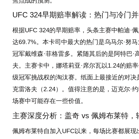
焦点战的预测。
UFC 324早期赔率解读：热门与冷门
根据UFC 324的早期赔率，头条主赛中帕迪·
达69.7%。本卡司中最大的热门是乌马尔·努
冠军戴维森·菲格雷多。紧随其后的是阿特巴·高
夫。主赛卡中，娜塔莉亚·席尔瓦以1.24的赔
级冠军挑战权的淘汰赛。纸面上最接近的对决是莫
克雷洛夫（2.24）。值得注意的是，迈克尔·约
场赛中可能存在一些价值。
主赛深度分析：盖奇 vs 佩姆布莱特
佩姆布莱特自加入UFC以来，每场比赛都展现出