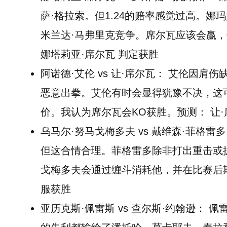
萨·格拉索。但1.24的赔率感觉过高。
米兰达·马弗里克竞争。席尔瓦应该会赢，
娜塔莉亚·席尔瓦 判定获胜
阿诺德·艾伦 vs 让·席尔瓦： 艾伦因
恶意出拳。艾伦有时会显得犹豫不决，这
价。我认为席尔瓦会KO获胜。预测： 让·
乌马尔·努马戈梅多夫 vs 戴维森·菲格雷
但这合情合理。菲格雷多除非打出重击或
戈梅多夫会通过缠斗消耗他，并在比赛后期
服获胜
亚历克斯·佩雷斯 vs 查尔斯·约翰逊：