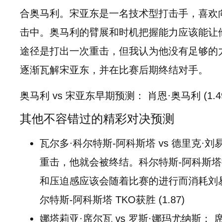
合奥马利。宋亚东是一名技术型打击手，喜欢
击中。奥马利的臂展和时机把握能力应该能让
途径是打出一次重击，但我认为他没有足够的
逐渐瓦解宋亚东，并在比赛后期终结对手。
奥马利 vs 宋亚东早期预测： 肖恩·奥马利 (1.4
其他不容错过的精彩对决预测
瓦尔多·科尔特斯-阿科斯塔 vs 德里克·
重击，他就会被终结。科尔特斯-阿科斯
和压迫感应该会随着比赛的进行而消耗刘
尔特斯-阿科斯塔 TKO获胜 (1.87)
娜塔莉亚·席尔瓦 vs 罗斯·娜玛尤纳斯