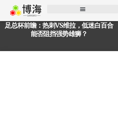
足总杯前瞻：热刺VS维拉，低迷白百合
能否阻挡强势雄狮？