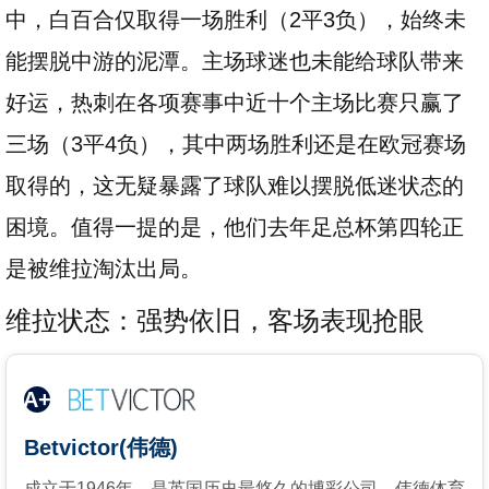
中，白百合仅取得一场胜利（2平3负），始终未
能摆脱中游的泥潭。主场球迷也未能给球队带来
好运，热刺在各项赛事中近十个主场比赛只赢了
三场（3平4负），其中两场胜利还是在欧冠赛场
取得的，这无疑暴露了球队难以摆脱低迷状态的
困境。值得一提的是，他们去年足总杯第四轮正
是被维拉淘汰出局。
维拉状态：强势依旧，客场表现抢眼
A+
Betvictor(伟德)
成立于1946年，是英国历史最悠久的博彩公司，伟德体育