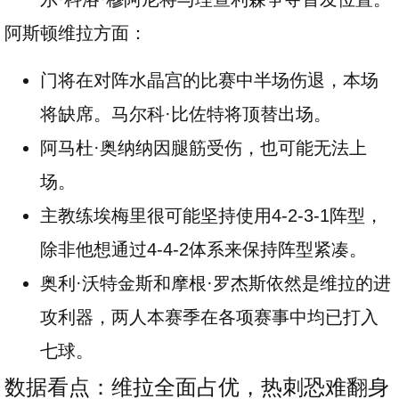
阿斯顿维拉方面：
门将在对阵水晶宫的比赛中半场伤退，本场
将缺席。马尔科·比佐特将顶替出场。
阿马杜·奥纳纳因腿筋受伤，也可能无法上
场。
主教练埃梅里很可能坚持使用4-2-3-1阵型，
除非他想通过4-4-2体系来保持阵型紧凑。
奥利·沃特金斯和摩根·罗杰斯依然是维拉的进
攻利器，两人本赛季在各项赛事中均已打入
七球。
数据看点：维拉全面占优，热刺恐难翻身