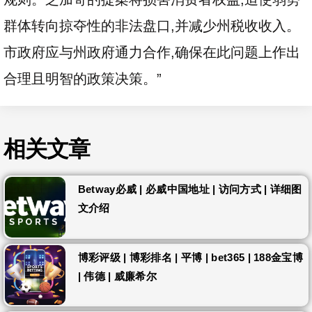
群体转向掠夺性的非法盘口,并减少州税收收入。
市政府应与州政府通力合作,确保在此问题上作出
合理且明智的政策决策。”
相关文章
Betway必威 | 必威中国地址 | 访问方式 | 详细图
文介绍
博彩评级 | 博彩排名 | 平博 | bet365 | 188金宝博
| 伟德 | 威廉希尔