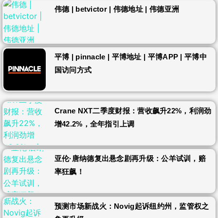
伟德 | betvictor | 伟德地址 | 伟德亚洲
平博 | pinnacle | 平博地址 | 平博APP | 平博中
国访问方式
Crane NXT二季度财报：营收飙升22%，利润劲
增42.2%，全年指引上调
亚伦·唐纳德复出悬念剧再升级：公羊试训，赔
率狂飙！
预测市场新战火：Novig起诉纽约州，监管权之