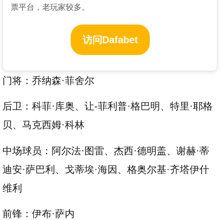
票平台，老玩家较多。
访问Dafabet
门将：乔纳森·菲舍尔
后卫：科菲·库奥、让-菲利普·格巴明、特里·耶格
贝、马克西姆·科林
中场球员：阿尔法·图雷、杰西·德明盖、谢赫·蒂
迪安·萨巴利、戈蒂埃·海因、格奥尔基·齐塔伊什
维利
前锋：伊布·萨内