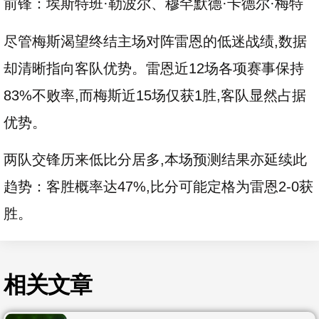
前锋：埃斯特班·勒波尔、穆罕默德·卡德尔·梅特
尽管梅斯渴望终结主场对阵雷恩的低迷战绩,数据
却清晰指向客队优势。雷恩近12场各项赛事保持
83%不败率,而梅斯近15场仅获1胜,客队显然占据
优势。
两队交锋历来低比分居多,本场预测结果亦延续此
趋势：客胜概率达47%,比分可能定格为雷恩2-0获
胜。
相关文章