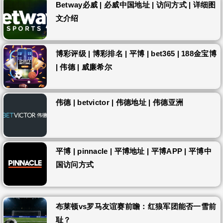
Betway必威 | 必威中国地址 | 访问方式 | 详细图
文介绍
博彩评级 | 博彩排名 | 平博 | bet365 | 188金宝博
| 伟德 | 威廉希尔
伟德 | betvictor | 伟德地址 | 伟德亚洲
平博 | pinnacle | 平博地址 | 平博APP | 平博中
国访问方式
布莱顿vs罗马友谊赛前瞻：红狼军团能否一雪前
耻？