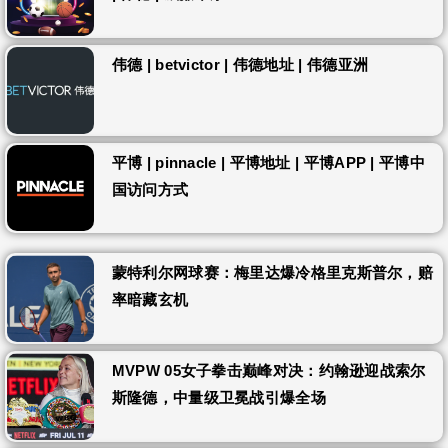
伟德 | betvictor | 伟德地址 | 伟德亚洲
平博 | pinnacle | 平博地址 | 平博APP | 平博中
国访问方式
蒙特利尔网球赛：梅里达爆冷格里克斯普尔，赔
率暗藏玄机
MVPW 05女子拳击巅峰对决：约翰逊迎战索尔
斯隆德，中量级卫冕战引爆全场