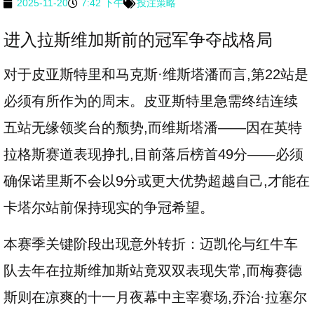
2025-11-20
7:42 下午
投注策略
进入拉斯维加斯前的冠军争夺战格局
对于皮亚斯特里和马克斯·维斯塔潘而言,第22站是
必须有所作为的周末。皮亚斯特里急需终结连续
五站无缘领奖台的颓势,而维斯塔潘——因在英特
拉格斯赛道表现挣扎,目前落后榜首49分——必须
确保诺里斯不会以9分或更大优势超越自己,才能在
卡塔尔站前保持现实的争冠希望。
本赛季关键阶段出现意外转折：迈凯伦与红牛车
队去年在拉斯维加斯站竟双双表现失常,而梅赛德
斯则在凉爽的十一月夜幕中主宰赛场,乔治·拉塞尔