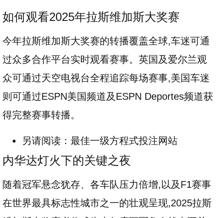
如何观看2025年拉斯维加斯大奖赛
今年拉斯维加斯大奖赛的转播覆盖全球,车迷可通
过众多合作平台实时观看赛事。英国及爱尔兰观
众可通过天空电视台全程追踪每场赛事,美国车迷
则可通过ESPN美国频道及ESPN Deportes频道获
得完整赛事转播。
另请阅读：最佳一级方程式投注网站
内华达灯火下的关键之夜
随着冠军悬念犹存、各车队压力倍增,以及F1赛事
在世界最具标志性城市之一的壮观呈现,2025拉斯