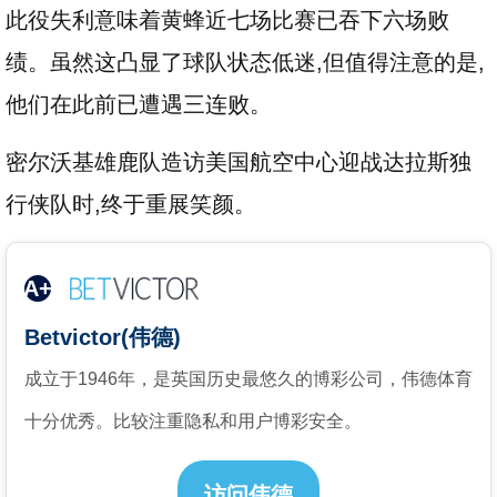
此役失利意味着黄蜂近七场比赛已吞下六场败
绩。虽然这凸显了球队状态低迷,但值得注意的是,
他们在此前已遭遇三连败。
密尔沃基雄鹿队造访美国航空中心迎战达拉斯独
行侠队时,终于重展笑颜。
A+
Betvictor(伟德)
成立于1946年，是英国历史最悠久的博彩公司，伟德体育
十分优秀。比较注重隐私和用户博彩安全。
访问伟德