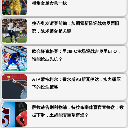
得角女足命悬一线
拉齐奥友谊赛前瞻：加图索新阵迎战德罗西旧
部，战术磨合是关键
欧会杯资格赛：里加FC主场迎战吉奥里ETO，
谁能抢占先机？
ATP蒙特利尔：费尔斯VS斯瓦伊达，实力碾压
下的投注策略
萨拉赫告别利物浦，特拉布宗体育官宣接盘：数
据下滑，土超能否重塑辉煌？