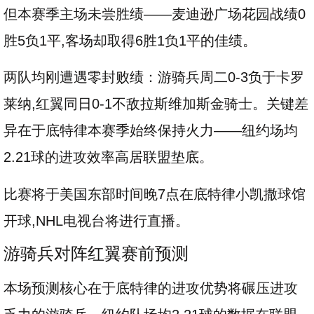
但本赛季主场未尝胜绩——麦迪逊广场花园战绩0
胜5负1平,客场却取得6胜1负1平的佳绩。
两队均刚遭遇零封败绩：游骑兵周二0-3负于卡罗
莱纳,红翼同日0-1不敌拉斯维加斯金骑士。关键差
异在于底特律本赛季始终保持火力——纽约场均
2.21球的进攻效率高居联盟垫底。
比赛将于美国东部时间晚7点在底特律小凯撒球馆
开球,NHL电视台将进行直播。
游骑兵对阵红翼赛前预测
本场预测核心在于底特律的进攻优势将碾压进攻