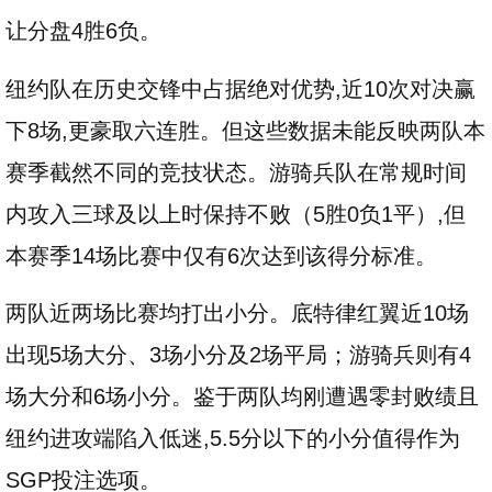
让分盘4胜6负。
纽约队在历史交锋中占据绝对优势,近10次对决赢
下8场,更豪取六连胜。但这些数据未能反映两队本
赛季截然不同的竞技状态。游骑兵队在常规时间
内攻入三球及以上时保持不败（5胜0负1平）,但
本赛季14场比赛中仅有6次达到该得分标准。
两队近两场比赛均打出小分。底特律红翼近10场
出现5场大分、3场小分及2场平局；游骑兵则有4
场大分和6场小分。鉴于两队均刚遭遇零封败绩且
纽约进攻端陷入低迷,5.5分以下的小分值得作为
SGP投注选项。