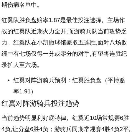
期伤病名单中。
红翼队胜负盘赔率1.87是最佳投注选择。主场作
战的红翼队近期火力全开,而游骑兵队当前攻势乏
力。红翼队在小凯撒球馆豪取五连胜,面对八场败
绩中有七场仅得一分或零分的对手,有望将连胜纪
录扩大至六场。
红翼对阵游骑兵预测：红翼胜负盘（平博赔
率1.91）
红翼对阵游骑兵投注趋势
当前趋势明显利好底特律。红翼近10场常规赛6胜
4负,让分盘6胜4负；游骑兵同期常规赛4胜4负2平,