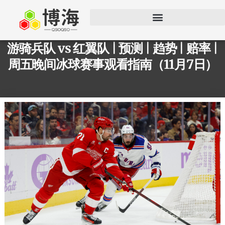
游骑兵队 vs 红翼队 | 预测 | 趋势 | 赔率 |
周五晚间冰球赛事观看指南（11月7日）