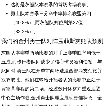
这将是灰熊队本赛季的首场客场赛事。
勇士队本赛季三分命中率排名联盟第四
（40.8%）,而灰熊队则位列第27位
（32.2%）。
我们的金州勇士队对阵孟菲斯灰熊队预测
灰熊队本赛季两场比赛的对手上赛季胜率均低于
五成,而步行者队则缺少了核心球员哈利伯顿。与
此同时,勇士队在开季前两场遭遇西部两支劲旅并
双双取胜。他们在输给开拓者队的比赛中正处于
背靠背赛程的第二场。经过数日休整并重返追逐
中心主场作战,金州勇士队理应展现更佳状态。金