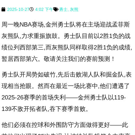
2025-10-27
4:02 下午
勇士
,
灰熊
周一晚NBA赛场,金州勇士队将在主场迎战孟菲斯
灰熊队,力求重振旗鼓。勇士队目前以2胜1负的战
绩位列西部第三,而灰熊队同样取得2胜1负的成绩,
暂居西部第六。敬请关注我们的赛前预测！
勇士队开局势如破竹,先后击败湖人队和掘金队,表
现相当抢眼。然而在最近一场比赛中,他们遭遇了
2025-26赛季的首场失利——金州勇士队以119-
139不敌开拓者队,吞下赛季首败。
他们必须在控球和外围防守方面做得更好——此