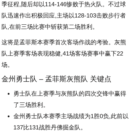
季征程,随后却以114-146惨败于热火队。不过球
队迅速作出积极回应,主场以128-103击败步行者
队,在前三场比赛中斩获第二场胜利。
这将是孟菲斯本赛季首次客场作战的考验。灰熊
队上赛季客场表现稳健,41场客场赛事中赢下22
场。
金州勇士队 – 孟菲斯灰熊队 关键点
勇士队在上赛季与灰熊队的四次交锋中赢得
了三场胜利。
金州勇士队本赛季主场战绩为1胜0负,此前以
137比131战胜丹佛掘金队。