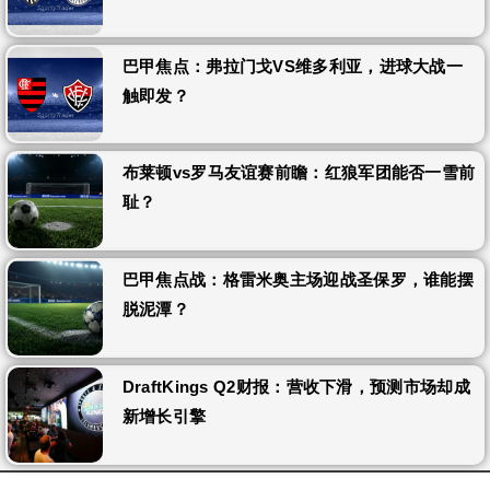
巴甲焦点：弗拉门戈VS维多利亚，进球大战一
触即发？
布莱顿vs罗马友谊赛前瞻：红狼军团能否一雪前
耻？
巴甲焦点战：格雷米奥主场迎战圣保罗，谁能摆
脱泥潭？
DraftKings Q2财报：营收下滑，预测市场却成
新增长引擎