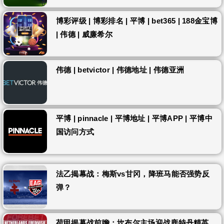
博彩评级 | 博彩排名 | 平博 | bet365 | 188金宝博
| 伟德 | 威廉希尔
伟德 | betvictor | 伟德地址 | 伟德亚洲
平博 | pinnacle | 平博地址 | 平博APP | 平博中
国访问方式
法乙揭幕战：梅斯vs甘冈，降班马能否强势反
弹？
荷甲揭幕战前瞻：坎布尔主场迎战鹿特丹精英，