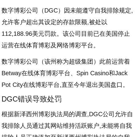
数字博彩公司（DGC）因未能遵守自我排除规定,
允许客户超出其设定的存款限额,被处以
112,188.96美元罚款。该公司目前已在美国停止
运营在线体育博彩及网络博彩平台。
数字博彩公司（该州称为超级集团）此前运营着
Betway在线体育博彩平台、Spin Casino和Jack
Pot City在线博彩平台,直至今年退出美国盘口。
DGC错误导致处罚
根据新泽西州博彩执法局的调查,DGC公司允许自
我排除人员通过其网站维持活跃账户,未能将自我