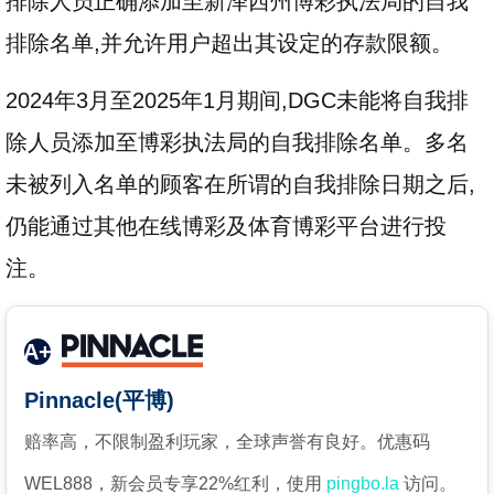
排除人员正确添加至新泽西州博彩执法局的自我
排除名单,并允许用户超出其设定的存款限额。
2024年3月至2025年1月期间,DGC未能将自我排
除人员添加至博彩执法局的自我排除名单。多名
未被列入名单的顾客在所谓的自我排除日期之后,
仍能通过其他在线博彩及体育博彩平台进行投
注。
A+
Pinnacle(平博)
赔率高，不限制盈利玩家，全球声誉有良好。优惠码
WEL888，新会员专享22%红利，使用
pingbo.la
访问。