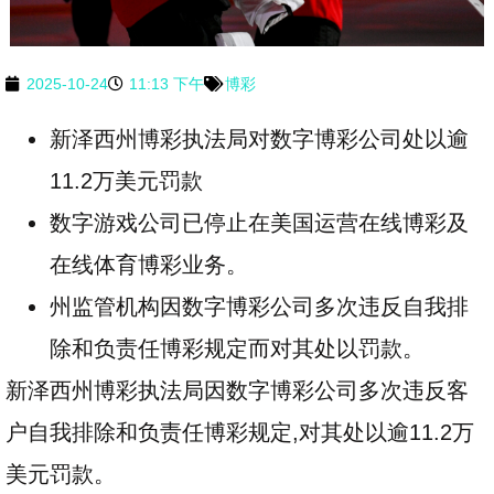
2025-10-24
11:13 下午
博彩
新泽西州博彩执法局对数字博彩公司处以逾
11.2万美元罚款
数字游戏公司已停止在美国运营在线博彩及
在线体育博彩业务。
州监管机构因数字博彩公司多次违反自我排
除和负责任博彩规定而对其处以罚款。
新泽西州博彩执法局因数字博彩公司多次违反客
户自我排除和负责任博彩规定,对其处以逾11.2万
美元罚款。