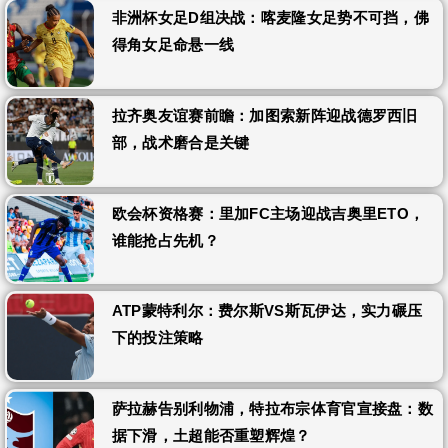
非洲杯女足D组决战：喀麦隆女足势不可挡，佛
得角女足命悬一线
拉齐奥友谊赛前瞻：加图索新阵迎战德罗西旧
部，战术磨合是关键
欧会杯资格赛：里加FC主场迎战吉奥里ETO，
谁能抢占先机？
ATP蒙特利尔：费尔斯VS斯瓦伊达，实力碾压
下的投注策略
萨拉赫告别利物浦，特拉布宗体育官宣接盘：数
据下滑，土超能否重塑辉煌？