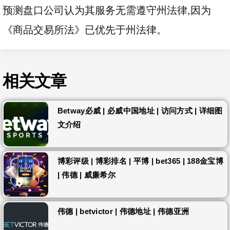
预测盘口公司认为其服务无需遵守州法律,因为
《商品交易所法》已优先于州法律。
相关文章
Betway必威 | 必威中国地址 | 访问方式 | 详细图
文介绍
博彩评级 | 博彩排名 | 平博 | bet365 | 188金宝博
| 伟德 | 威廉希尔
伟德 | betvictor | 伟德地址 | 伟德亚洲