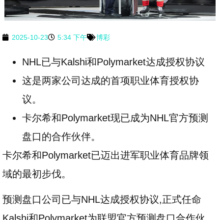
2025-10-23
5:34 下午
博彩
NHL已与Kalshi和Polymarket达成授权协议
这是两家公司达成的首项职业体育授权协
议。
卡尔希和Polymarket现已成为NHL官方预测
盘口的合作伙伴。
卡尔希和Polymarket已迈出进军职业体育品牌领
域的最初步伐。
预测盘口公司已与NHL达成授权协议,正式任命
Kalshi和Polymarket为联盟官方预测盘口合作伙