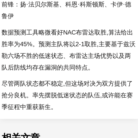
前锋：扬·法贝尔斯基、科恩·科斯顿斯、卡伊·德
鲁伊
数据预测工具略微看好NAC布雷达取胜,算法给出
胜率为45%。预测主队将以2-1取胜,主要基于兹沃
勒六场不胜的低迷状态、布雷达主场优势以及两
队后防线均存在漏洞的共同特点。
尽管两队状态都不稳定,但这场对决为双方提供了
抢分良机。率先摆脱低迷状态的队伍,或许能在赛
季征程中重获新生。
相关文章