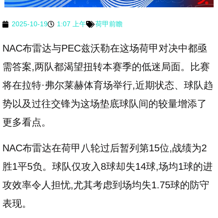
2025-10-19
1:07 上午
荷甲前瞻
NAC布雷达与PEC兹沃勒在这场荷甲对决中都亟
需答案,两队都渴望扭转本赛季的低迷局面。比赛
将在拉特·弗尔莱赫体育场举行,近期状态、球队趋
势以及过往交锋为这场垫底球队间的较量增添了
更多看点。
NAC布雷达在荷甲八轮过后暂列第15位,战绩为2
胜1平5负。球队仅攻入8球却失14球,场均1球的进
攻效率令人担忧,尤其考虑到场均失1.75球的防守
表现。