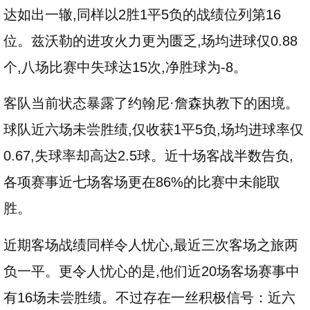
达如出一辙,同样以2胜1平5负的战绩位列第16
位。兹沃勒的进攻火力更为匮乏,场均进球仅0.88
个,八场比赛中失球达15次,净胜球为-8。
客队当前状态暴露了约翰尼·詹森执教下的困境。
球队近六场未尝胜绩,仅收获1平5负,场均进球率仅
0.67,失球率却高达2.5球。近十场客战半数告负,
各项赛事近七场客场更在86%的比赛中未能取
胜。
近期客场战绩同样令人忧心,最近三次客场之旅两
负一平。更令人忧心的是,他们近20场客场赛事中
有16场未尝胜绩。不过存在一丝积极信号：近六