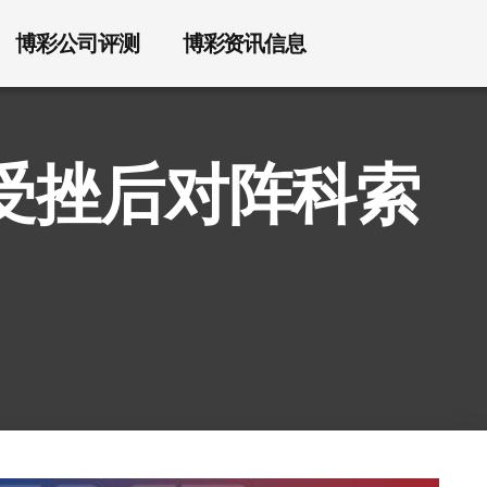
博彩公司评测
博彩资讯信息
受挫后对阵科索