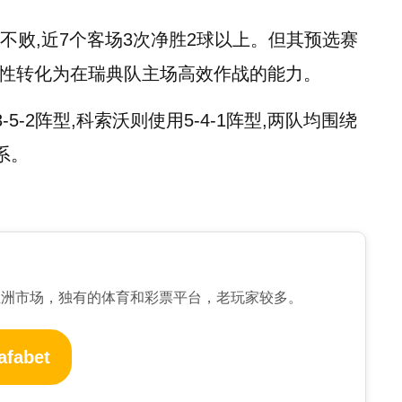
不败,近7个客场3次净胜2球以上。但其预选赛
韧性转化为在瑞典队主场高效作战的能力。
-2阵型,科索沃则使用5-4-1阵型,两队均围绕
系。
，主营亚洲市场，独有的体育和彩票平台，老玩家较多。
fabet