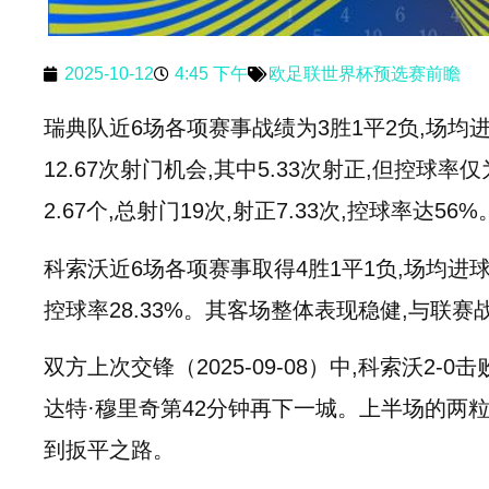
2025-10-12
4:45 下午
欧足联世界杯预选赛前瞻
瑞典队近6场各项赛事战绩为3胜1平2负,场均进球
12.67次射门机会,其中5.33次射正,但控球率
2.67个,总射门19次,射正7.33次,控球率达56%
科索沃近6场各项赛事取得4胜1平1负,场均进球1.3
控球率28.33%。其客场整体表现稳健,与联
双方上次交锋（2025-09-08）中,科索沃2-
达特·穆里奇第42分钟再下一城。上半场的两
到扳平之路。