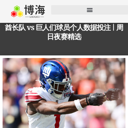
酋长队 vs 巨人们球员个人数据投注 | 周
日夜赛精选