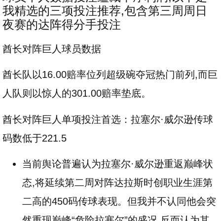
我精选的三项投注推荐,包含第三周周日
夜赛的达阵得分手投注
酋长对阵巨人球员数据
酋长队以16.00赔率位列超级碗夺冠热门前列,而巨
人队则以惊人的301.00赔率垫底。
酋长对阵巨人单项投注首选：拉塞尔·威尔逊传球
码数低于221.5
当前舆论普遍认为拉塞尔·威尔逊重返巅峰状
态,将延续第二周对阵达拉斯时创职业生涯第
二高的450码传球表现。但我并不认同他会突
然重现巅峰“危险拉塞尔”的盛况,反而认为其