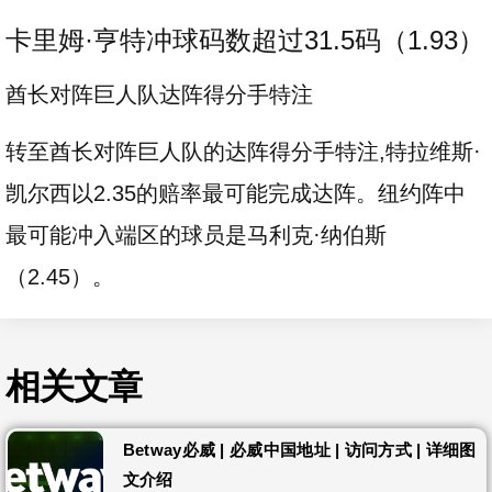
卡里姆·亨特冲球码数超过31.5码（1.93）
酋长对阵巨人队达阵得分手特注
转至酋长对阵巨人队的达阵得分手特注,特拉维斯·
凯尔西以2.35的赔率最可能完成达阵。纽约阵中
最可能冲入端区的球员是马利克·纳伯斯
（2.45）。
相关文章
Betway必威 | 必威中国地址 | 访问方式 | 详细图
文介绍