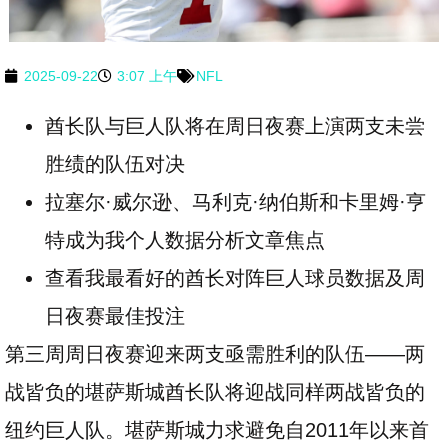
2025-09-22
3:07 上午
NFL
酋长队与巨人队将在周日夜赛上演两支未尝
胜绩的队伍对决
拉塞尔·威尔逊、马利克·纳伯斯和卡里姆·亨
特成为我个人数据分析文章焦点
查看我最看好的酋长对阵巨人球员数据及周
日夜赛最佳投注
第三周周日夜赛迎来两支亟需胜利的队伍——两
战皆负的堪萨斯城酋长队将迎战同样两战皆负的
纽约巨人队。堪萨斯城力求避免自2011年以来首