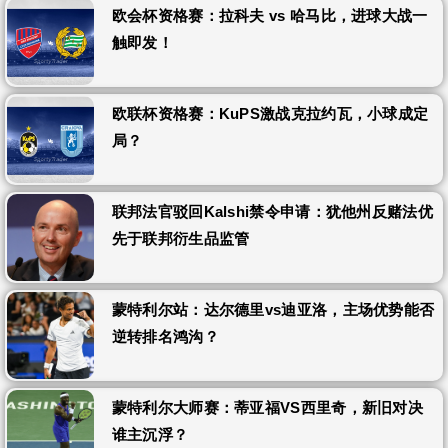
欧会杯资格赛：拉科夫 vs 哈马比，进球大战一
触即发！
欧联杯资格赛：KuPS激战克拉约瓦，小球成定
局？
联邦法官驳回Kalshi禁令申请：犹他州反赌法优
先于联邦衍生品监管
蒙特利尔站：达尔德里vs迪亚洛，主场优势能否
逆转排名鸿沟？
蒙特利尔大师赛：蒂亚福VS西里奇，新旧对决
谁主沉浮？