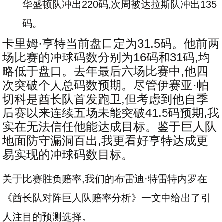
华盛顿队冲出220码,次周被达拉斯队冲出135
码。
卡里姆·亨特当前盘口定为31.5码。他前两
场比赛的冲球码数分别为16码和31码,均
略低于盘口。去年最后六场比赛中,他四
次突破个人总码数预期。尽管伊赛亚·帕
切科是酋长队首发跑卫,但考虑到他自季
后赛以来连续五场未能突破41.5码预期,我
实在无法信任他能达成目标。鉴于巨人队
地面防守漏洞百出,我更看好亨特达成更
易实现的冲球码数目标。
关于比赛胜负赔率,我们的布雷迪·特雷特内罗在
《酋长队对阵巨人队赔率分析》一文中给出了引
人注目的预测选择。