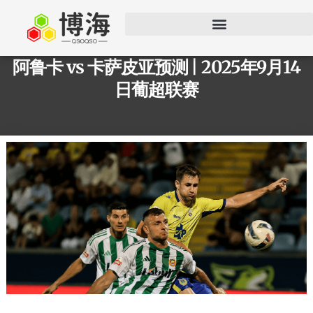
阿鲁卡 vs 卡萨皮亚预测 | 2025年9月14
日葡超联赛