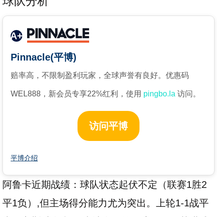
球队分析
A+
Pinnacle(平博)
赔率高，不限制盈利玩家，全球声誉有良好。优惠码
WEL888，新会员专享22%红利，使用
pingbo.la
访问。
访问平博
平博介绍
阿鲁卡近期战绩：球队状态起伏不定（联赛1胜2
平1负）,但主场得分能力尤为突出。上轮1-1战平