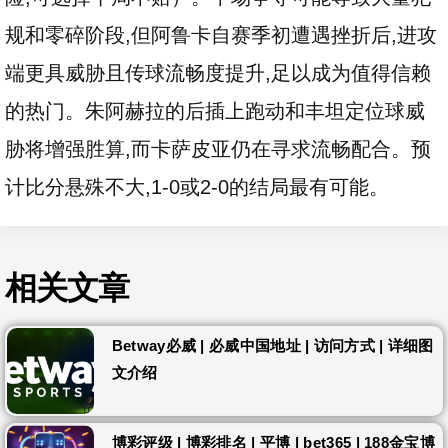
规和零碎阶段,但阿鲁卡自赛季初遭遇挫折后,进攻
端更具威胁且传球流畅度提升,足以成为值得信赖
的热门。朱阿赫拉的后插上跑动和丰坦定位球威
胁将增强胜算,而卡萨皮亚仍在寻求流畅配合。预
计比分悬殊不大,1-0或2-0的结局最有可能。
相关文章
Betway必威 | 必威中国地址 | 访问方式 | 详细图
文介绍
博彩评级 | 博彩排名 | 平博 | bet365 | 188金宝博