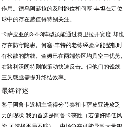
作用。德乌阿赫拉的及时跑位和何塞·丰坦在定位
球中的存在感值得特别关注。
卡萨皮亚的3-4-3阵型虽能通过翼卫拉开宽度,却也
存在防守隐患。何塞·丰特的老练经验应能整顿时
有松散的防线。查姆巴在两端禁区均具空中优势,
右路利沃朗特则能策动快速反击。但他们的锋线
三叉戟亟需提升终结效率。
最终评述
鉴于阿鲁卡近期主场得分节奏和卡萨皮亚进攻乏
力的现状,我的首选是阿鲁卡获胜（若偏好降低风
险,可选择平局不赔）。中场争夺可能导致大量犯