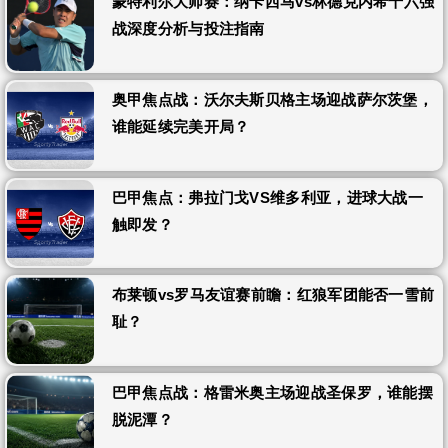
蒙特利尔大师赛：纳卡西马vs林德克内希十六强
战深度分析与投注指南
奥甲焦点战：沃尔夫斯贝格主场迎战萨尔茨堡，
谁能延续完美开局？
巴甲焦点：弗拉门戈VS维多利亚，进球大战一
触即发？
布莱顿vs罗马友谊赛前瞻：红狼军团能否一雪前
耻？
巴甲焦点战：格雷米奥主场迎战圣保罗，谁能摆
脱泥潭？