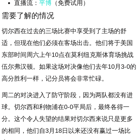
直播流：
平博
（免费试用）
需要了解的情况
切尔西在过去的三场比赛中享受到了主场的舒
适，但现在他们必须在客场出击。他们将于美国
东部时间周六上午10点在莫利纽克斯体育场挑战
伍尔弗汉顿。如果这场对决像他们去年10月3-0的
高分胜利一样，记分员将会非常忙碌。
周二的对决进入了防守阶段，因为两队都没有进
球。切尔西和利物浦在0-0平局后，最终各得一
分。这个令人失望的结果对切尔西来说只是更多
的相同，他们自3月18日以来还没有赢过一场比