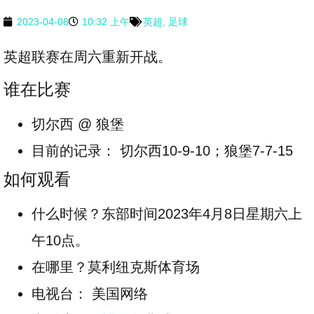
2023-04-08
10:32 上午
英超
,
足球
英超联赛在周六重新开战。
谁在比赛
切尔西 @ 狼堡
目前的记录： 切尔西10-9-10；狼堡7-7-15
如何观看
什么时候？东部时间2023年4月8日星期六上
午10点。
在哪里？莫利纽克斯体育场
电视台： 美国网络