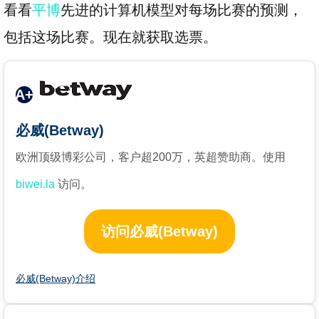
看看
平博
先进的计算机模型对每场比赛的预测，
包括这场比赛。现在就获取选票。
A+
必威(Betway)
欧洲顶级博彩公司，客户超200万，英超赞助商。使用
biwei.la
访问。
访问必威(Betway)
必威(Betway)介绍