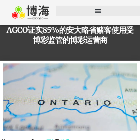
AGCO证实85%的安大略省赌客使用受
博彩监管的博彩运营商