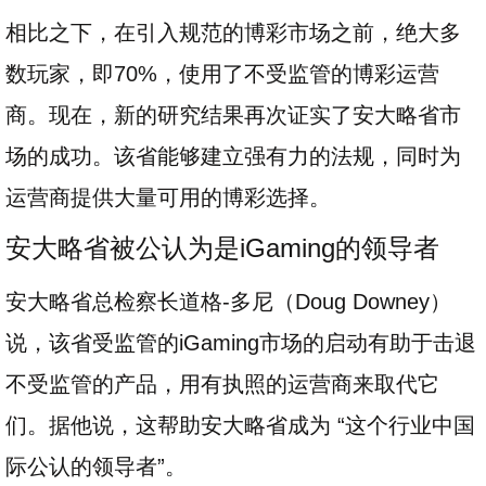
相比之下，在引入规范的博彩市场之前，绝大多
数玩家，即70%，使用了不受监管的博彩运营
商。现在，新的研究结果再次证实了安大略省市
场的成功。该省能够建立强有力的法规，同时为
运营商提供大量可用的博彩选择。
安大略省被公认为是iGaming的领导者
安大略省总检察长道格-多尼（Doug Downey）
说，该省受监管的iGaming市场的启动有助于击退
不受监管的产品，用有执照的运营商来取代它
们。据他说，这帮助安大略省成为 “这个行业中国
际公认的领导者”。