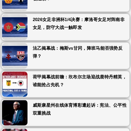
2026女足非洲杯1/4决赛：摩洛哥女足对阵南非
女足，防守大战一触即发
法乙揭幕战：梅斯vs甘冈，降班马能否强势反
弹？
荷甲揭幕战前瞻：坎布尔主场迎战鹿特丹精英，
谁能抢占先机？
威斯康星州在线体育博彩遭起诉：宪法、公平性
双重挑战