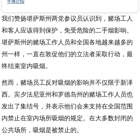
平博介绍
我们赞扬堪萨斯州两党参议员认识到，赌场工人
和客人应该得到保护，免受危险的二手烟影响。
堪萨斯州的赌场工作人员和全国各地越来越多的
州一样，一直在敦促他们的立法者采取行动，最
终结束室内吸烟。
然而，赌场员工反对吸烟的影响并不仅限于新泽
西。宾夕法尼亚州和罗德岛州的赌场工作人员也
发出了集结号，并表示他们会来支持在全国范围
内禁止在室内场所吸烟的规定。在大多数封闭的
公共场所，吸烟是被禁止的。