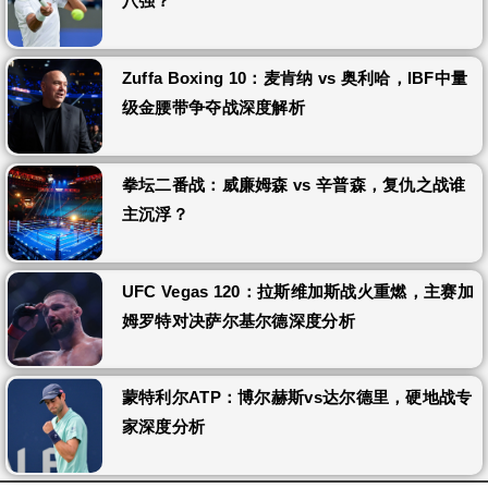
八强？
Zuffa Boxing 10：麦肯纳 vs 奥利哈，IBF中量
级金腰带争夺战深度解析
拳坛二番战：威廉姆森 vs 辛普森，复仇之战谁
主沉浮？
UFC Vegas 120：拉斯维加斯战火重燃，主赛加
姆罗特对决萨尔基尔德深度分析
蒙特利尔ATP：博尔赫斯vs达尔德里，硬地战专
家深度分析