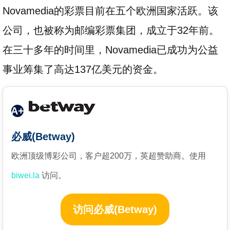
Novamedia的彩票目前在五个欧洲国家活跃。该
公司，也被称为邮编彩票集团，成立于32年前。
在三十多年的时间里，Novamedia已成功为公益
事业筹集了高达137亿美元的资金。
A+
必威(Betway)
欧洲顶级博彩公司，客户超200万，英超赞助商。使用
biwei.la
访问。
访问必威(Betway)