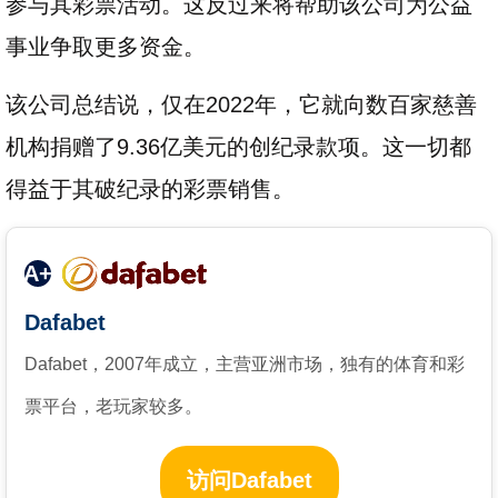
参与其彩票活动。这反过来将帮助该公司为公益
事业争取更多资金。
该公司总结说，仅在2022年，它就向数百家慈善
机构捐赠了9.36亿美元的创纪录款项。这一切都
得益于其破纪录的彩票销售。
A+
Dafabet
Dafabet，2007年成立，主营亚洲市场，独有的体育和彩
票平台，老玩家较多。
访问Dafabet