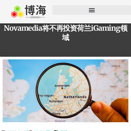
Novamedia将不再投资荷兰iGaming领
域