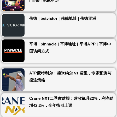
伟德 | betvictor | 伟德地址 | 伟德亚洲
平博 | pinnacle | 平博地址 | 平博APP | 平博中
国访问方式
ATP蒙特利尔：德米纳尔 vs 诺里，专家预测与
投注策略
Crane NXT二季度财报：营收飙升22%，利润劲
增42.2%，全年指引上调