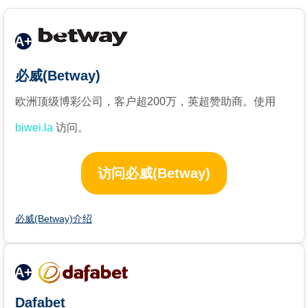
A+
必威(Betway)
欧洲顶级博彩公司，客户超200万，英超赞助商。使用
biwei.la
访问。
访问必威(Betway)
必威(Betway)介绍
A+
Dafabet