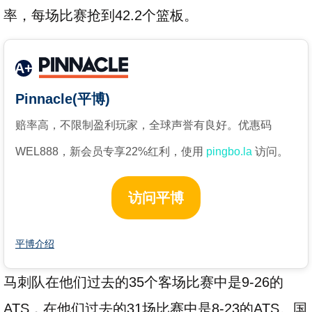
率，每场比赛抢到42.2个篮板。
A+
Pinnacle(平博)
赔率高，不限制盈利玩家，全球声誉有良好。优惠码
WEL888，新会员专享22%红利，使用
pingbo.la
访问。
访问平博
平博介绍
马刺队在他们过去的35个客场比赛中是9-26的
ATS，在他们过去的31场比赛中是8-23的ATS。国