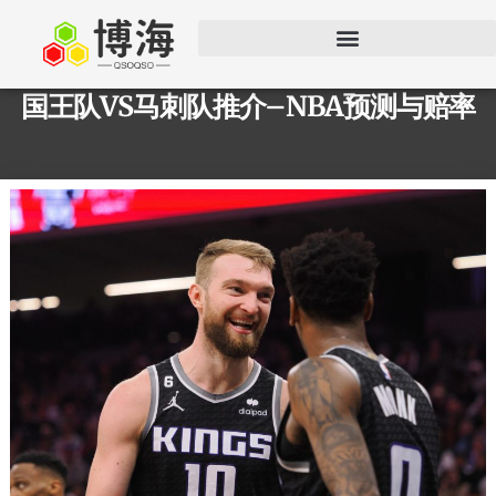
国王队VS马刺队推介–NBA预测与赔率