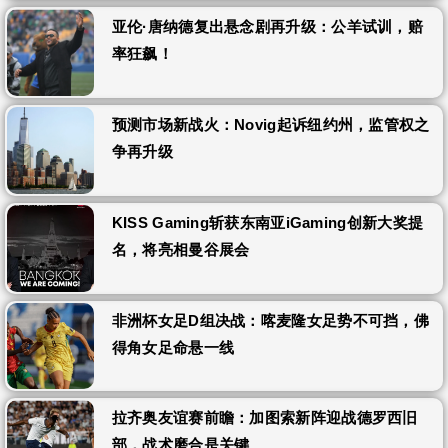
亚伦·唐纳德复出悬念剧再升级：公羊试训，赔
率狂飙！
预测市场新战火：Novig起诉纽约州，监管权之
争再升级
KISS Gaming斩获东南亚iGaming创新大奖提
名，将亮相曼谷展会
非洲杯女足D组决战：喀麦隆女足势不可挡，佛
得角女足命悬一线
拉齐奥友谊赛前瞻：加图索新阵迎战德罗西旧
部，战术磨合是关键