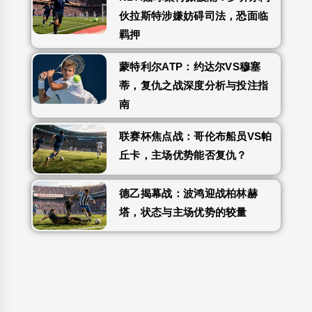
伙拉斯特涉嫌妨碍司法，恐面临
羁押
蒙特利尔ATP：约达尔VS穆塞
蒂，复仇之战深度分析与投注指
南
联赛杯焦点战：哥伦布船员VS帕
丘卡，主场优势能否复仇？
德乙揭幕战：波鸿迎战柏林赫
塔，状态与主场优势的较量