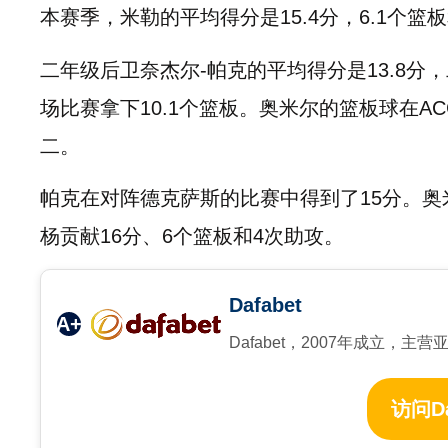
本赛季，米勒的平均得分是15.4分，6.1个篮
二年级后卫奈杰尔-帕克的平均得分是13.8分，
场比赛拿下10.1个篮板。奥米尔的篮板球在A
二。
帕克在对阵德克萨斯的比赛中得到了15分。奥
杨贡献16分、6个篮板和4次助攻。
Dafabet
A+
Dafabet，2007年成立
访问Da