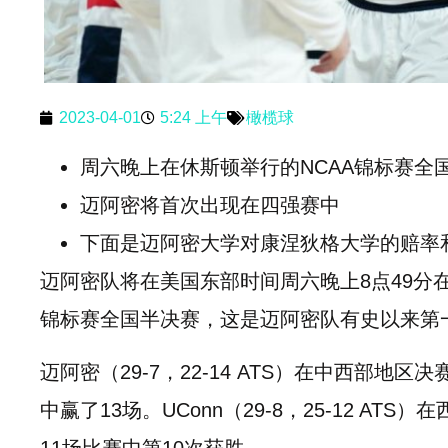
2023-04-01
5:24 上午
橄榄球
周六晚上在休斯顿举行的NCAA锦标赛全
迈阿密将首次出现在四强赛中
下面是迈阿密大学对康涅狄格大学的赔率
迈阿密队将在美国东部时间周六晚上8点49分在
锦标赛全国半决赛，这是迈阿密队有史以来第
迈阿密（29-7，22-14 ATS）在中西部地区
中赢了13场。UConn（29-8，25-12 ATS
11场比赛中第10次获胜。