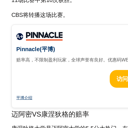
CBS将转播这场比赛。
A+
Pinnacle(平博)
赔率高，不限制盈利玩家，全球声誉有良好。优惠码WEL
访问
平博介绍
迈阿密VS康涅狄格的赔率