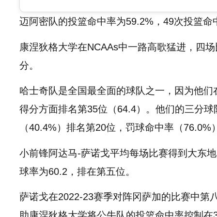
迈阿密队的投篮命中率为59.2%，49次投篮命
康涅狄格大学在NCAAs中一路高歌猛进，四场
分。
哈士奇队是全国最全面的球队之一，因为他们在
得分方面排名第35位（64.4）。他们的三分球
（40.4%）排名第20位，罚球命中率（76.0%
小前锋阿达马-萨诺戈平均每场比赛得到大东地区
球率为60.2，排在第五位。
萨诺戈在2022-23赛季对阵冈萨加的比赛中第
助康涅狄格大学将公牛队的投篮命中率控制在33.