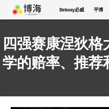
Betway必威
平博
四强赛康涅狄格
学的赔率、推荐