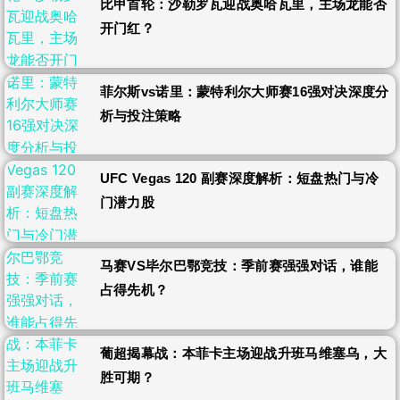
比甲首轮：沙勒罗瓦迎战奥哈瓦里，主场龙能否
开门红？
菲尔斯vs诺里：蒙特利尔大师赛16强对决深度分
析与投注策略
UFC Vegas 120 副赛深度解析：短盘热门与冷
门潜力股
马赛VS毕尔巴鄂竞技：季前赛强强对话，谁能
占得先机？
葡超揭幕战：本菲卡主场迎战升班马维塞乌，大
胜可期？