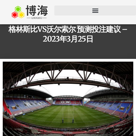
格林斯比VS沃尔索尔 预测投注建议 –
2023年3月25日