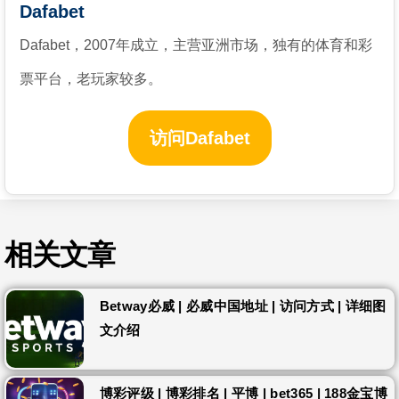
Dafabet
Dafabet，2007年成立，主营亚洲市场，独有的体育和彩
票平台，老玩家较多。
访问Dafabet
相关文章
Betway必威 | 必威中国地址 | 访问方式 | 详细图
文介绍
博彩评级 | 博彩排名 | 平博 | bet365 | 188金宝博