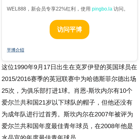
WEL888，新会员专享22%红利，使用
pingbo.la
访问。
访问平博
平博介绍
这位1990年9月17日出生在克罗伊登的英国球员在
2015/2016赛季的英冠联赛中为哈德斯菲尔德出场
25次，为俱乐部打进1球。肖恩-斯坎内尔有10个
爱尔兰共和国21岁以下球队的帽子，但他还没有
为成年队进行过首秀。斯坎内尔在2007年被评为
爱尔兰共和国年度最佳青年球员，在2008年他是
水晶宫的年度最佳青年球员。